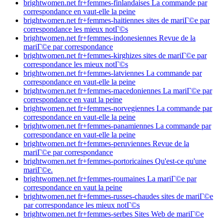
brightwomen.net fr+femmes-finlandaises La commande par
correspondance en vaut-elle la peine
brightwomen.net fr+femmes-haitiennes sites de mariГ©e par
correspondance les mieux notГ©s
brightwomen.net fr+femmes-indonesiennes Revue de la
mariГ©e par correspondance
brightwomen.net fr+femmes-kirghizes sites de mariГ©e par
correspondance les mieux notГ©s
brightwomen.net fr+femmes-latviennes La commande par
correspondance en vaut-elle la peine
brightwomen.net fr+femmes-macedoniennes La mariГ©e par
correspondance en vaut la peine
brightwomen.net fr+femmes-norvegiennes La commande par
correspondance en vaut-elle la peine
brightwomen.net fr+femmes-panamiennes La commande par
correspondance en vaut-elle la peine
brightwomen.net fr+femmes-peruviennes Revue de la
mariГ©e par correspondance
brightwomen.net fr+femmes-portoricaines Qu'est-ce qu'une
mariГ©e.
brightwomen.net fr+femmes-roumaines La mariГ©e par
correspondance en vaut la peine
brightwomen.net fr+femmes-russes-chaudes sites de mariГ©e
par correspondance les mieux notГ©s
brightwomen.net fr+femmes-serbes Sites Web de mariГ©e