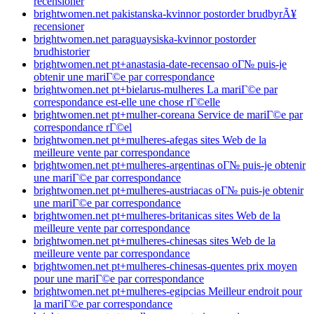
recensioner
brightwomen.net pakistanska-kvinnor postorder brudbyrÃ¥
recensioner
brightwomen.net paraguaysiska-kvinnor postorder
brudhistorier
brightwomen.net pt+anastasia-date-recensao oГ№ puis-je
obtenir une mariГ©e par correspondance
brightwomen.net pt+bielarus-mulheres La mariГ©e par
correspondance est-elle une chose rГ©elle
brightwomen.net pt+mulher-coreana Service de mariГ©e par
correspondance rГ©el
brightwomen.net pt+mulheres-afegas sites Web de la
meilleure vente par correspondance
brightwomen.net pt+mulheres-argentinas oГ№ puis-je obtenir
une mariГ©e par correspondance
brightwomen.net pt+mulheres-austriacas oГ№ puis-je obtenir
une mariГ©e par correspondance
brightwomen.net pt+mulheres-britanicas sites Web de la
meilleure vente par correspondance
brightwomen.net pt+mulheres-chinesas sites Web de la
meilleure vente par correspondance
brightwomen.net pt+mulheres-chinesas-quentes prix moyen
pour une mariГ©e par correspondance
brightwomen.net pt+mulheres-egipcias Meilleur endroit pour
la mariГ©e par correspondance