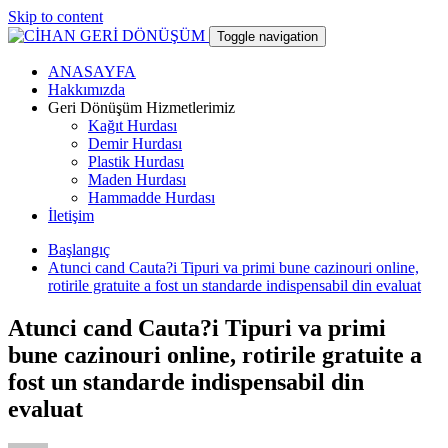
Skip to content
Toggle navigation
ANASAYFA
CİHAN GERİ DÖNÜŞÜM
Hakkımızda
Geri Dönüşüm Hizmetlerimiz
Kağıt Hurdası
hurdacı
Demir Hurdası
Plastik Hurdası
Maden Hurdası
Hammadde Hurdası
İletişim
Başlangıç
Atunci cand Cauta?i Tipuri va primi bune cazinouri online,
rotirile gratuite a fost un standarde indispensabil din evaluat
Atunci cand Cauta?i Tipuri va primi
bune cazinouri online, rotirile gratuite a
fost un standarde indispensabil din
evaluat