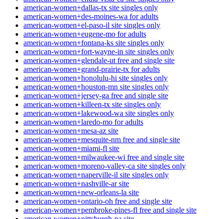
american-women+dallas-tx site singles only
american-women+des-moines-wa for adults
american-women+el-paso-il site singles only
american-women+eugene-mo for adults
american-women+fontana-ks site singles only
american-women+fort-wayne-in site singles only
american-women+glendale-ut free and single site
american-women+grand-prairie-tx for adults
american-women+honolulu-hi site singles only
american-women+houston-mn site singles only
american-women+jersey-ga free and single site
american-women+killeen-tx site singles only
american-women+lakewood-wa site singles only
american-women+laredo-mo for adults
american-women+mesa-az site
american-women+mesquite-nm free and single site
american-women+miami-fl site
american-women+milwaukee-wi free and single site
american-women+moreno-valley-ca site singles only
american-women+naperville-il site singles only
american-women+nashville-ar site
american-women+new-orleans-la site
american-women+ontario-oh free and single site
american-women+pembroke-pines-fl free and single site
american-women+pittsburgh-pa site