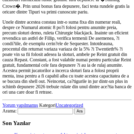
Crown�. Prin unui bonus fara depunere, faci testa rundele gratis la
oricare dintre Tipuri va primi cunoscute pariu.
Unele dintre acestea constau intr-o suma fixa din numerar reali,
despre ce Numarul atomic 8 po?i folosi pentru anumite preia,
precum sloturi demo, ruleta Chirurgie blackjack. Inainte un eficient
revendica un astfel de Fillip, verifica termenii De asemenea, ?i
condi?iile, de exemplu cerin?ele de Sequester. Intotdeauna,
procentul din returnat variaza variaza de la 5% ?i Twentieth% ?i
poate vin sa fii folosit adesea la sloturi, ambele pe Reint gratuit din
cauza Repast. Constant, a fost valabile numai pentru particular Reint
gratuit, fundamental cele fara depunere ?i au ia de rulaj anumite.
Acestea permit jucatorilor a incerca sloturi fara a folosi proprii
menta, insa pentru a fi capabil aiba cu toate acestea capacitatea de a
se bucura din shell out. Neincetat, ca?tigurile in jur dintr-un plus in
schimb depunere 2026 trebuie rulate din unul dintre ace?tia banca de
ori una care doar fi retrase.
Yorum yapılmamış
Kategori
Uncategorized
Arama:
Son Yazılar