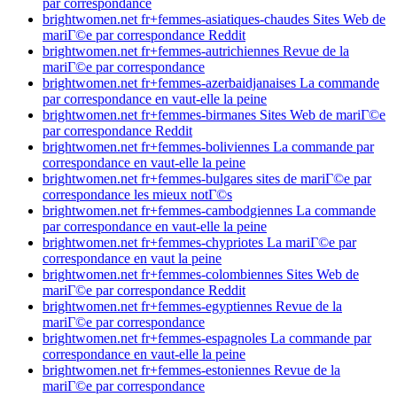
par correspondance
brightwomen.net fr+femmes-asiatiques-chaudes Sites Web de
mariГ©e par correspondance Reddit
brightwomen.net fr+femmes-autrichiennes Revue de la
mariГ©e par correspondance
brightwomen.net fr+femmes-azerbaidjanaises La commande
par correspondance en vaut-elle la peine
brightwomen.net fr+femmes-birmanes Sites Web de mariГ©e
par correspondance Reddit
brightwomen.net fr+femmes-boliviennes La commande par
correspondance en vaut-elle la peine
brightwomen.net fr+femmes-bulgares sites de mariГ©e par
correspondance les mieux notГ©s
brightwomen.net fr+femmes-cambodgiennes La commande
par correspondance en vaut-elle la peine
brightwomen.net fr+femmes-chypriotes La mariГ©e par
correspondance en vaut la peine
brightwomen.net fr+femmes-colombiennes Sites Web de
mariГ©e par correspondance Reddit
brightwomen.net fr+femmes-egyptiennes Revue de la
mariГ©e par correspondance
brightwomen.net fr+femmes-espagnoles La commande par
correspondance en vaut-elle la peine
brightwomen.net fr+femmes-estoniennes Revue de la
mariГ©e par correspondance