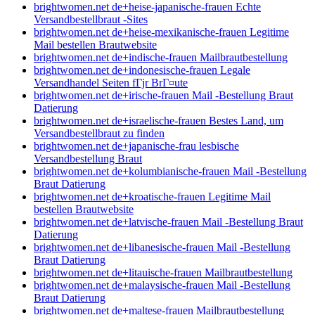
brightwomen.net de+heise-japanische-frauen Echte
Versandbestellbraut -Sites
brightwomen.net de+heise-mexikanische-frauen Legitime
Mail bestellen Brautwebsite
brightwomen.net de+indische-frauen Mailbrautbestellung
brightwomen.net de+indonesische-frauen Legale
Versandhandel Seiten fГјr BrГ¤ute
brightwomen.net de+irische-frauen Mail -Bestellung Braut
Datierung
brightwomen.net de+israelische-frauen Bestes Land, um
Versandbestellbraut zu finden
brightwomen.net de+japanische-frau lesbische
Versandbestellung Braut
brightwomen.net de+kolumbianische-frauen Mail -Bestellung
Braut Datierung
brightwomen.net de+kroatische-frauen Legitime Mail
bestellen Brautwebsite
brightwomen.net de+latvische-frauen Mail -Bestellung Braut
Datierung
brightwomen.net de+libanesische-frauen Mail -Bestellung
Braut Datierung
brightwomen.net de+litauische-frauen Mailbrautbestellung
brightwomen.net de+malaysische-frauen Mail -Bestellung
Braut Datierung
brightwomen.net de+maltese-frauen Mailbrautbestellung