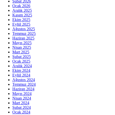
Şubat 2026
Ocak 2026
Aralık 2025
Kasım 2025
Ekim 2025
Eylül 2025
Ağustos 2025
Temmuz 2025
Haziran 2025
Mayıs 2025
Nisan 2025
Mart 2025
Şubat 2025
Ocak 2025
Aralık 2024
Ekim 2024
Eylül 2024
Ağustos 2024
Temmuz 2024
Haziran 2024
Mayıs 2024
Nisan 2024
Mart 2024
Şubat 2024
Ocak 2024