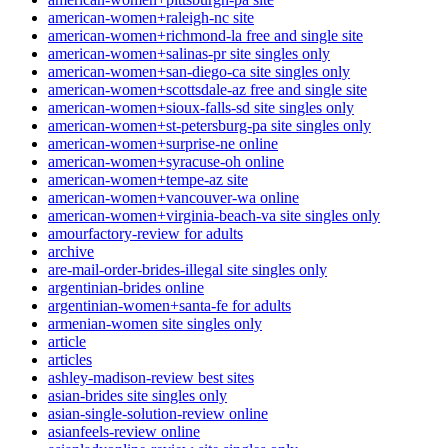
american-women+raleigh-nc site
american-women+richmond-la free and single site
american-women+salinas-pr site singles only
american-women+san-diego-ca site singles only
american-women+scottsdale-az free and single site
american-women+sioux-falls-sd site singles only
american-women+st-petersburg-pa site singles only
american-women+surprise-ne online
american-women+syracuse-oh online
american-women+tempe-az site
american-women+vancouver-wa online
american-women+virginia-beach-va site singles only
amourfactory-review for adults
archive
are-mail-order-brides-illegal site singles only
argentinian-brides online
argentinian-women+santa-fe for adults
armenian-women site singles only
article
articles
ashley-madison-review best sites
asian-brides site singles only
asian-single-solution-review online
asianfeels-review online