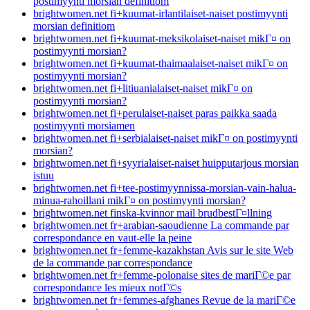
postimyynti morsian definitiom
brightwomen.net fi+kuumat-irlantilaiset-naiset postimyynti
morsian definitiom
brightwomen.net fi+kuumat-meksikolaiset-naiset mikГ¤ on
postimyynti morsian?
brightwomen.net fi+kuumat-thaimaalaiset-naiset mikГ¤ on
postimyynti morsian?
brightwomen.net fi+litiuanialaiset-naiset mikГ¤ on
postimyynti morsian?
brightwomen.net fi+perulaiset-naiset paras paikka saada
postimyynti morsiamen
brightwomen.net fi+serbialaiset-naiset mikГ¤ on postimyynti
morsian?
brightwomen.net fi+syyrialaiset-naiset huipputarjous morsian
istuu
brightwomen.net fi+tee-postimyynnissa-morsian-vain-halua-
minua-rahoillani mikГ¤ on postimyynti morsian?
brightwomen.net finska-kvinnor mail brudbestГ¤llning
brightwomen.net fr+arabian-saoudienne La commande par
correspondance en vaut-elle la peine
brightwomen.net fr+femme-kazakhstan Avis sur le site Web
de la commande par correspondance
brightwomen.net fr+femme-polonaise sites de mariГ©e par
correspondance les mieux notГ©s
brightwomen.net fr+femmes-afghanes Revue de la mariГ©e