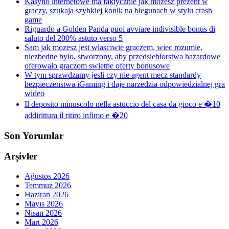
Kasyno internetowe ma faktycznie jak mozesz prezent w
graczy, szukaja szybkiej konik na biegunach w stylu crash
game
Riguardo a Golden Panda puoi avviare indivisible bonus di
saluto del 200% astuto verso 5
Sam jak mozesz jest wlasciwie graczem, wiec rozumie,
niezbedne bylo, stworzony, aby przedsiebiorstwa hazardowe
oferowalo graczom swietne oferty bonusowe
W tym sprawdzamy jesli czy nie agent mecz standardy
bezpieczenstwa iGaming i daje narzedzia odpowiedzialnej gra
wideo
Il deposito minuscolo nella astuccio del casa da gioco e �10
addirittura il ritiro infimo e �20
Son Yorumlar
Arşivler
Ağustos 2026
Temmuz 2026
Haziran 2026
Mayıs 2026
Nisan 2026
Mart 2026