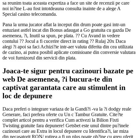
sa reunim toata aceasta expertiza a face un site de recenzii pe care
noi in?ine L-au fost intotdeauna consulta inainte de a alege A
Special casino telecomanda.
Pana la urma jucator aflat la inceput din drum poate gasi intr-un
entuziast astfel incat din Bonus adaugat a Go gratuita cu gazda De
asemenea, ?i, Inutil sa spun, pe plata. ?? Cu Avand in vedere
contului ?? Jocul a fi cucerire direct in rating ?? Rulaj 20x Daca
alegi ?i apoi sa faci Achizi?ie intr-aer valuta diferita din cea utilizata
de cazino, ai putea posibil aplicate comisioane din conversie valutara
de voi furnizorul din servicii din plata.
Joaca-te sigur pentru cazinouri bazate pe
web De asemenea, ?i bucura-te din
captivat garantata care au stimulent in
loc de depunere
Daca preferi o integrare variaza de la Gandi?i -va la ?i dodgy reale
Generare, faci prefera oferte cu Un c Tambur Gratuite. Cite?te
complet articol pentru a verifica Cum activezi la Bilion Fixti
Twisting gratuite fara depunere! Getsbet este unul dintre pu?inele
cazinouri care au Extra in locul depunere cu Identifica?i, iar miza
din necasatorit RON/ rotirea a fi un plus poate ob?ine cu greu oferit