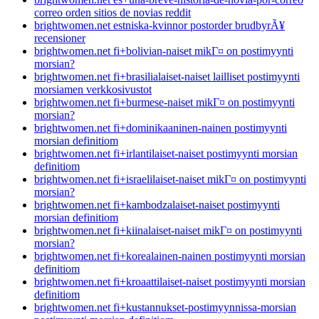
correo orden sitios de novias reddit
brightwomen.net estniska-kvinnor postorder brudbyrÃ¥
recensioner
brightwomen.net fi+bolivian-naiset mikГ¤ on postimyynti
morsian?
brightwomen.net fi+brasilialaiset-naiset lailliset postimyynti
morsiamen verkkosivustot
brightwomen.net fi+burmese-naiset mikГ¤ on postimyynti
morsian?
brightwomen.net fi+dominikaaninen-nainen postimyynti
morsian definitiom
brightwomen.net fi+irlantilaiset-naiset postimyynti morsian
definitiom
brightwomen.net fi+israelilaiset-naiset mikГ¤ on postimyynti
morsian?
brightwomen.net fi+kambodzalaiset-naiset postimyynti
morsian definitiom
brightwomen.net fi+kiinalaiset-naiset mikГ¤ on postimyynti
morsian?
brightwomen.net fi+korealainen-nainen postimyynti morsian
definitiom
brightwomen.net fi+kroaattilaiset-naiset postimyynti morsian
definitiom
brightwomen.net fi+kustannukset-postimyynnissa-morsian