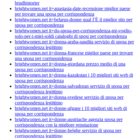
brudhistorier
brightwomen.net it+anastasia-date-recensione miglior paese
per trovare una sposa per corrispondenza
brightwomen.net it+belarus-donne qual ГЁ il miglior sito per
sposa per corrispondenza
brightwomen.net it+do-sposa-per-corrispondenza-mi-voglio-
solo-per-i-miei-soldi cataloghi di sposi per corrispondenza
brightwomen.net it+donna-araba-saudita servizio di sposa per
corrispondenza legittimo
brightwomen.net it+donna-francese miglior paese per trovare
una sposa per corrispondenza
brightwomen.net it+donna-giordana prezzo medio di una
sposa per corrispondenza
brightwomen.net it+donna-kazakstan i 10 migliori siti web di
sposa per corrispondenza
brightwomen.net it+donna-salvadoran servizio di sposa per
corrispondenza legittimo
brightwomen.net it+donna-svedese servizio di sposa per
corrispondenza legittimo
brightwomen.net it+donne-afgane i 10 migliori siti web di
sposa per corrispondenza
brightwomen.net it+donne-austriache agenzia sposa per
corrispondenza con la migliore reputazione
brightwomen.net it+donne-belghe servizio di sposa per
corrispondenza legittimo