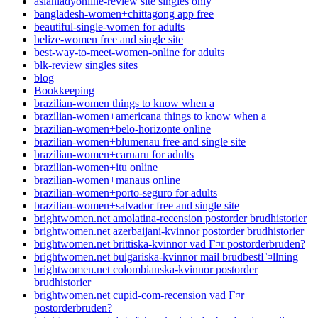
asianladyonline-review site singles only
bangladesh-women+chittagong app free
beautiful-single-women for adults
belize-women free and single site
best-way-to-meet-women-online for adults
blk-review singles sites
blog
Bookkeeping
brazilian-women things to know when a
brazilian-women+americana things to know when a
brazilian-women+belo-horizonte online
brazilian-women+blumenau free and single site
brazilian-women+caruaru for adults
brazilian-women+itu online
brazilian-women+manaus online
brazilian-women+porto-seguro for adults
brazilian-women+salvador free and single site
brightwomen.net amolatina-recension postorder brudhistorier
brightwomen.net azerbaijani-kvinnor postorder brudhistorier
brightwomen.net brittiska-kvinnor vad Г¤r postorderbruden?
brightwomen.net bulgariska-kvinnor mail brudbestГ¤llning
brightwomen.net colombianska-kvinnor postorder
brudhistorier
brightwomen.net cupid-com-recension vad Г¤r
postorderbruden?