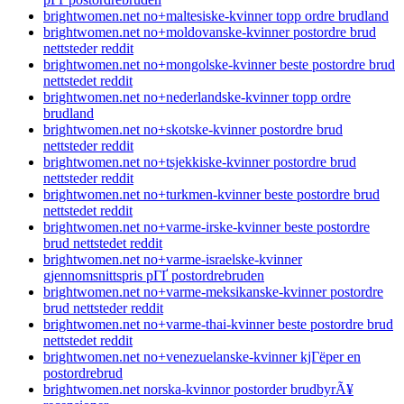
brightwomen.net no+maltesiske-kvinner topp ordre brudland
brightwomen.net no+moldovanske-kvinner postordre brud
nettsteder reddit
brightwomen.net no+mongolske-kvinner beste postordre brud
nettstedet reddit
brightwomen.net no+nederlandske-kvinner topp ordre
brudland
brightwomen.net no+skotske-kvinner postordre brud
nettsteder reddit
brightwomen.net no+tsjekkiske-kvinner postordre brud
nettsteder reddit
brightwomen.net no+turkmen-kvinner beste postordre brud
nettstedet reddit
brightwomen.net no+varme-irske-kvinner beste postordre
brud nettstedet reddit
brightwomen.net no+varme-israelske-kvinner
gjennomsnittspris pГҐ postordrebruden
brightwomen.net no+varme-meksikanske-kvinner postordre
brud nettsteder reddit
brightwomen.net no+varme-thai-kvinner beste postordre brud
nettstedet reddit
brightwomen.net no+venezuelanske-kvinner kjГёper en
postordrebrud
brightwomen.net norska-kvinnor postorder brudbyrÃ¥