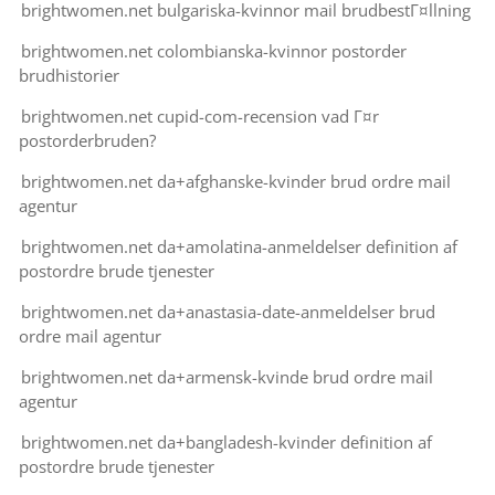
brightwomen.net bulgariska-kvinnor mail brudbestГ¤llning
brightwomen.net colombianska-kvinnor postorder
brudhistorier
brightwomen.net cupid-com-recension vad Г¤r
postorderbruden?
brightwomen.net da+afghanske-kvinder brud ordre mail
agentur
brightwomen.net da+amolatina-anmeldelser definition af
postordre brude tjenester
brightwomen.net da+anastasia-date-anmeldelser brud
ordre mail agentur
brightwomen.net da+armensk-kvinde brud ordre mail
agentur
brightwomen.net da+bangladesh-kvinder definition af
postordre brude tjenester