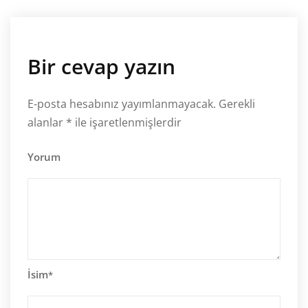
Bir cevap yazın
E-posta hesabınız yayımlanmayacak.
Gerekli
alanlar
*
ile işaretlenmişlerdir
Yorum
İsim
*