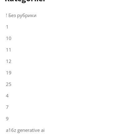
! Без рубрики
1
10
11
12
19
25
4
7
9
a16z generative ai