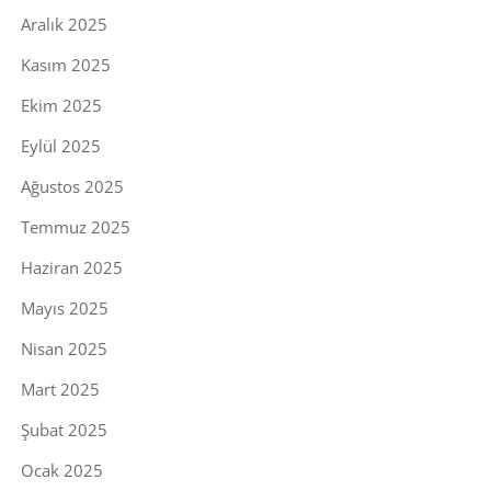
Aralık 2025
Kasım 2025
Ekim 2025
Eylül 2025
Ağustos 2025
Temmuz 2025
Haziran 2025
Mayıs 2025
Nisan 2025
Mart 2025
Şubat 2025
Ocak 2025