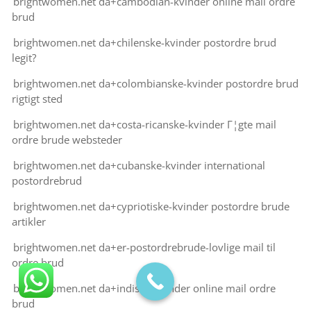
brightwomen.net da+cambodian-kvinder online mail ordre
brud
brightwomen.net da+chilenske-kvinder postordre brud
legit?
brightwomen.net da+colombianske-kvinder postordre brud
rigtigt sted
brightwomen.net da+costa-ricanske-kvinder Г¦gte mail
ordre brude websteder
brightwomen.net da+cubanske-kvinder international
postordrebrud
brightwomen.net da+cypriotiske-kvinder postordre brude
artikler
brightwomen.net da+er-postordrebrude-lovlige mail til
ordre brud
brightwomen.net da+indiske-kvinder online mail ordre
brud