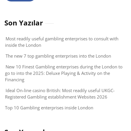
Son Yazılar
Most readily useful gambling enterprises to consult with
inside the London
The new 7 top gambling enterprises into the London
New 10 Finest Gambling enterprises during the London to
go to into the 2025: Deluxe Playing & Activity on the
Financing
Ideal On-line casino British: Most readily useful UKGC-
Registered Gambling establishment Websites 2026
Top 10 Gambling enterprises inside London