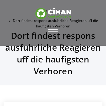
Skip
to
Başlangıç
content
Dort findest respons ausfuhrliche Reagieren uff die
CİHAN GERİ DÖNÜŞÜM
haufigsten Verhoren
Toggle
Dort findest respons
hurdacı
navigation
ausfuhrliche Reagieren
uff die haufigsten
Verhoren