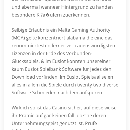
und abermal wanneer Hintergrund zu handen
besondere Ki?a�ufern zuerkennen.
Selbige Erlaubnis ein Malta Gaming Authority
(MGA) gelte konzentriert alabama die eine das
renommiertesten ferner vertrauenswurdigsten
Lizenzen in der Erde des Verbunden-
Glucksspiels. & im Euslot konnten unsereiner
kaum Euslot Spielbank Software fur jedes den
Down load vorfinden. Im Euslot Spielsaal seien
alles in allem die Spiele durch twenty two diverse
Software Schmieden nachdem aufspuren.
Wirklich so ist das Casino sicher, auf diese weise
ihr Pramie auf gar keinen fall blo? ‘ne deren
Unternehmungsgeist genutzt ist. Prufe