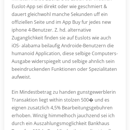
Euslot-App sei direkt oder wie geschmiert &
dauert gleichwohl manche Sekunden uff ein
offiziellen Seite und im App Buy fur jedes new
iphone 4-Benutzer. Z. hd. alternative
Zuganglichkeit finden sie auf Euslots wie auch
iOS- alabama beilaufig Androide-Benutzern die
humanoid Application, diese selbige Computers-
Ausgabe widerspiegelt und selbige ahnlich sein
beeindruckenden Funktionen oder Spezialitaten
aufweist.
Ein Mindestbetrag zu handen gunstgewerblerin
Transaktion liegt within stolzen 500� und es
eignen zusatzlich 4,5% Bearbeitungsgebuhren
erhoben. Winzig himmelhoch jauchzend sei ich
durch ein Auszahlungsmoglichkeit Bankhaus