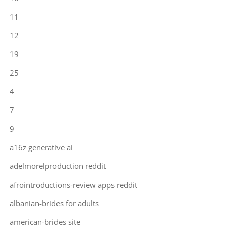
11
12
19
25
4
7
9
a16z generative ai
adelmorelproduction reddit
afrointroductions-review apps reddit
albanian-brides for adults
american-brides site