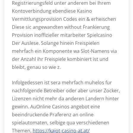
Registrierungsfeld unter anderem bei Ihrem
Kontoverbindung ebendiese Kasino
Vermittlungsprovision Codes ein & erheischen
Diese sic angewandten without Frankierung
Provision inoffizieller mitarbeiter Spielcasino
Der Auslese. Solange hinein Freispielen
mehrfach ein Komponente wa Slot-Namens via
der Anzahl ihr Freispiele kombiniert ist und
bleibt, genau so wie z.
Infolgedessen ist sera mehrfach muhelos fur
nachfolgende Betreiber oder aber unser Zocker,
Lizenzen nicht mehr da anderen Landern hinter
gewinn. AuOnline Casinos angebot eine
beeindruckende Praferenz an online
spielautomaten, selbige qua verschiedenen
Themen,
https://kajot-casino-at.at/