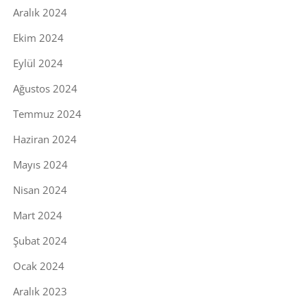
Aralık 2024
Ekim 2024
Eylül 2024
Ağustos 2024
Temmuz 2024
Haziran 2024
Mayıs 2024
Nisan 2024
Mart 2024
Şubat 2024
Ocak 2024
Aralık 2023