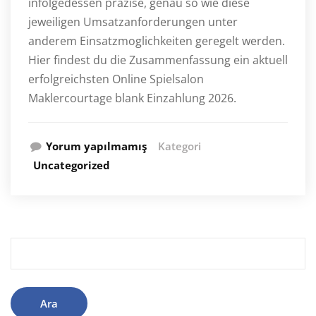
infolgedessen prazise, genau so wie diese
jeweiligen Umsatzanforderungen unter
anderem Einsatzmoglichkeiten geregelt werden.
Hier findest du die Zusammenfassung ein aktuell
erfolgreichsten Online Spielsalon
Maklercourtage blank Einzahlung 2026.
Yorum yapılmamış
Kategori
Uncategorized
Arama: