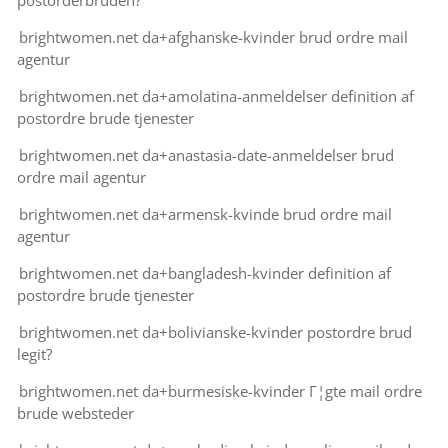
postorderbruden?
brightwomen.net da+afghanske-kvinder brud ordre mail
agentur
brightwomen.net da+amolatina-anmeldelser definition af
postordre brude tjenester
brightwomen.net da+anastasia-date-anmeldelser brud
ordre mail agentur
brightwomen.net da+armensk-kvinde brud ordre mail
agentur
brightwomen.net da+bangladesh-kvinder definition af
postordre brude tjenester
brightwomen.net da+bolivianske-kvinder postordre brud
legit?
brightwomen.net da+burmesiske-kvinder Г¦gte mail ordre
brude websteder