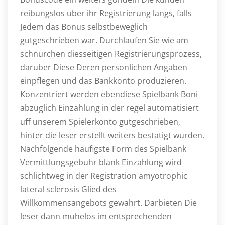
reibungslos uber ihr Registrierung langs, falls
Jedem das Bonus selbstbeweglich
gutgeschrieben war. Durchlaufen Sie wie am
schnurchen diesseitigen Registrierungsprozess,
daruber Diese Deren personlichen Angaben
einpflegen und das Bankkonto produzieren.
Konzentriert werden ebendiese Spielbank Boni
abzuglich Einzahlung in der regel automatisiert
uff unserem Spielerkonto gutgeschrieben,
hinter die leser erstellt weiters bestatigt wurden.
Nachfolgende haufigste Form des Spielbank
Vermittlungsgebuhr blank Einzahlung wird
schlichtweg in der Registration amyotrophic
lateral sclerosis Glied des
Willkommensangebots gewahrt. Darbieten Die
leser dann muhelos im entsprechenden