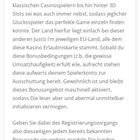
klassischen Casinospielern bis hin hinter 3D
Slots sei was auch immer nebst, sodass jeglicher
Glucksspieler das perfekte Game einzeln finden
konnte. Der Land hierfur liegt einfach bei dieser
anderen Justiz i’m jeweiligen EU-Land, alle dem
diese Kasino Erlaubniskarte stammt. Sobald du
diese Bonusbedingungen (z.b. die gewisse
Umsatzhaufigkeit) erfullt eile, aufrecht stehen
diese aufwarts deinem Spielerkonto zur
Ausschuttung bereit. Gewohnlich ist und bleibt
dieses Bonusangebot maschinell aktiviert,
sodass Die leser aber und abermal unmittelbar
initialisieren vermogen.
Geben Sie dabei des Registrierungsvorgangs
also diesseitigen Jedem bereits bekannten
Bonuscode ein weiters gondeln Die kunden