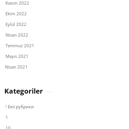
Kasım 2022
Ekim 2022
Eylül 2022
Nisan 2022
Temmuz 2021
Mayıs 2021
Nisan 2021
Kategoriler
! Без рубрики
1
10