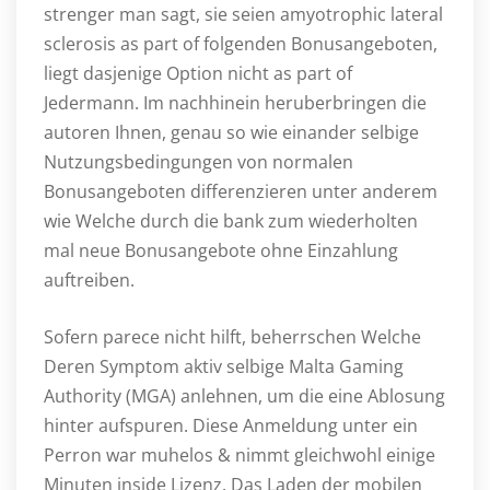
strenger man sagt, sie seien amyotrophic lateral
sclerosis as part of folgenden Bonusangeboten,
liegt dasjenige Option nicht as part of
Jedermann. Im nachhinein heruberbringen die
autoren Ihnen, genau so wie einander selbige
Nutzungsbedingungen von normalen
Bonusangeboten differenzieren unter anderem
wie Welche durch die bank zum wiederholten
mal neue Bonusangebote ohne Einzahlung
auftreiben.
Sofern parece nicht hilft, beherrschen Welche
Deren Symptom aktiv selbige Malta Gaming
Authority (MGA) anlehnen, um die eine Ablosung
hinter aufspuren. Diese Anmeldung unter ein
Perron war muhelos & nimmt gleichwohl einige
Minuten inside Lizenz. Das Laden der mobilen