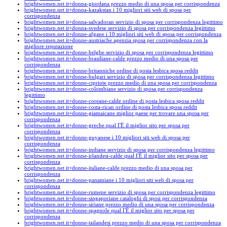
brightwomen.net it+donna-giordana prezzo medio di una sposa per corrispondenza
brightwomen.net it+donna-kazakstan i 10 migliori siti web di sposa per
corrispondenza
brightwomen.net it+donna-salvadoran servizio di sposa per corrispondenza legittimo
brightwomen.net it+donna-svedese servizio di sposa per corrispondenza legittimo
brightwomen.net it+donne-afgane i 10 migliori siti web di sposa per corrispondenza
brightwomen.net it+donne-austriache agenzia sposa per corrispondenza con la
migliore reputazione
brightwomen.net it+donne-belghe servizio di sposa per corrispondenza legittimo
brightwomen.net it+donne-brasiliane-calde prezzo medio di una sposa per
corrispondenza
brightwomen.net it+donne-britanniche ordine di posta lesbica sposa reddit
brightwomen.net it+donne-bulgari servizio di sposa per corrispondenza legittimo
brightwomen.net it+donne-cipriote prezzo medio di una sposa per corrispondenza
brightwomen.net it+donne-colombiane servizio di sposa per corrispondenza
legittimo
brightwomen.net it+donne-coreane-calde ordine di posta lesbica sposa reddit
brightwomen.net it+donne-costa-rican ordine di posta lesbica sposa reddit
brightwomen.net it+donne-giamaicane miglior paese per trovare una sposa per
corrispondenza
brightwomen.net it+donne-greche qual ГЁ il miglior sito per sposa per
corrispondenza
brightwomen.net it+donne-guyanese i 10 migliori siti web di sposa per
corrispondenza
brightwomen.net it+donne-indiane servizio di sposa per corrispondenza legittimo
brightwomen.net it+donne-irlandesi-calde qual ГЁ il miglior sito per sposa per
corrispondenza
brightwomen.net it+donne-italiane-calde prezzo medio di una sposa per
corrispondenza
brightwomen.net it+donne-panamiane i 10 migliori siti web di sposa per
corrispondenza
brightwomen.net it+donne-rumene servizio di sposa per corrispondenza legittimo
brightwomen.net it+donne-singaporiane cataloghi di sposi per corrispondenza
brightwomen.net it+donne-siriane prezzo medio di una sposa per corrispondenza
brightwomen.net it+donne-spagnole qual ГЁ il miglior sito per sposa per
corrispondenza
brightwomen.net it+donne-tailandesi prezzo medio di una sposa per corrispondenza