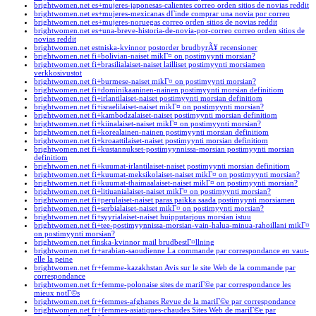
brightwomen.net es+mujeres-japonesas-calientes correo orden sitios de novias reddit
brightwomen.net es+mujeres-mexicanas dГіnde comprar una novia por correo
brightwomen.net es+mujeres-noruegas correo orden sitios de novias reddit
brightwomen.net es+una-breve-historia-de-novia-por-correo correo orden sitios de
novias reddit
brightwomen.net estniska-kvinnor postorder brudbyrÃ¥ recensioner
brightwomen.net fi+bolivian-naiset mikГ¤ on postimyynti morsian?
brightwomen.net fi+brasilialaiset-naiset lailliset postimyynti morsiamen
verkkosivustot
brightwomen.net fi+burmese-naiset mikГ¤ on postimyynti morsian?
brightwomen.net fi+dominikaaninen-nainen postimyynti morsian definitiom
brightwomen.net fi+irlantilaiset-naiset postimyynti morsian definitiom
brightwomen.net fi+israelilaiset-naiset mikГ¤ on postimyynti morsian?
brightwomen.net fi+kambodzalaiset-naiset postimyynti morsian definitiom
brightwomen.net fi+kiinalaiset-naiset mikГ¤ on postimyynti morsian?
brightwomen.net fi+korealainen-nainen postimyynti morsian definitiom
brightwomen.net fi+kroaattilaiset-naiset postimyynti morsian definitiom
brightwomen.net fi+kustannukset-postimyynnissa-morsian postimyynti morsian
definitiom
brightwomen.net fi+kuumat-irlantilaiset-naiset postimyynti morsian definitiom
brightwomen.net fi+kuumat-meksikolaiset-naiset mikГ¤ on postimyynti morsian?
brightwomen.net fi+kuumat-thaimaalaiset-naiset mikГ¤ on postimyynti morsian?
brightwomen.net fi+litiuanialaiset-naiset mikГ¤ on postimyynti morsian?
brightwomen.net fi+perulaiset-naiset paras paikka saada postimyynti morsiamen
brightwomen.net fi+serbialaiset-naiset mikГ¤ on postimyynti morsian?
brightwomen.net fi+syyrialaiset-naiset huipputarjous morsian istuu
brightwomen.net fi+tee-postimyynnissa-morsian-vain-halua-minua-rahoillani mikГ¤
on postimyynti morsian?
brightwomen.net finska-kvinnor mail brudbestГ¤llning
brightwomen.net fr+arabian-saoudienne La commande par correspondance en vaut-
elle la peine
brightwomen.net fr+femme-kazakhstan Avis sur le site Web de la commande par
correspondance
brightwomen.net fr+femme-polonaise sites de mariГ©e par correspondance les
mieux notГ©s
brightwomen.net fr+femmes-afghanes Revue de la mariГ©e par correspondance
brightwomen.net fr+femmes-asiatiques-chaudes Sites Web de mariГ©e par