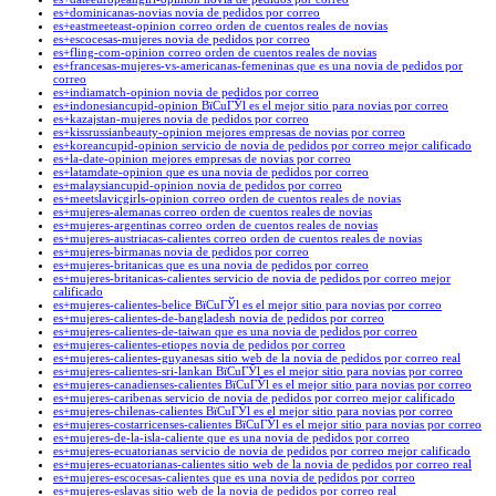
es+dominicanas-novias novia de pedidos por correo
es+eastmeeteast-opinion correo orden de cuentos reales de novias
es+escocesas-mujeres novia de pedidos por correo
es+fling-com-opinion correo orden de cuentos reales de novias
es+francesas-mujeres-vs-americanas-femeninas que es una novia de pedidos por
correo
es+indiamatch-opinion novia de pedidos por correo
es+indonesiancupid-opinion ВїCuГЎl es el mejor sitio para novias por correo
es+kazajstan-mujeres novia de pedidos por correo
es+kissrussianbeauty-opinion mejores empresas de novias por correo
es+koreancupid-opinion servicio de novia de pedidos por correo mejor calificado
es+la-date-opinion mejores empresas de novias por correo
es+latamdate-opinion que es una novia de pedidos por correo
es+malaysiancupid-opinion novia de pedidos por correo
es+meetslavicgirls-opinion correo orden de cuentos reales de novias
es+mujeres-alemanas correo orden de cuentos reales de novias
es+mujeres-argentinas correo orden de cuentos reales de novias
es+mujeres-austriacas-calientes correo orden de cuentos reales de novias
es+mujeres-birmanas novia de pedidos por correo
es+mujeres-britanicas que es una novia de pedidos por correo
es+mujeres-britanicas-calientes servicio de novia de pedidos por correo mejor
calificado
es+mujeres-calientes-belice ВїCuГЎl es el mejor sitio para novias por correo
es+mujeres-calientes-de-bangladesh novia de pedidos por correo
es+mujeres-calientes-de-taiwan que es una novia de pedidos por correo
es+mujeres-calientes-etiopes novia de pedidos por correo
es+mujeres-calientes-guyanesas sitio web de la novia de pedidos por correo real
es+mujeres-calientes-sri-lankan ВїCuГЎl es el mejor sitio para novias por correo
es+mujeres-canadienses-calientes ВїCuГЎl es el mejor sitio para novias por correo
es+mujeres-caribenas servicio de novia de pedidos por correo mejor calificado
es+mujeres-chilenas-calientes ВїCuГЎl es el mejor sitio para novias por correo
es+mujeres-costarricenses-calientes ВїCuГЎl es el mejor sitio para novias por correo
es+mujeres-de-la-isla-caliente que es una novia de pedidos por correo
es+mujeres-ecuatorianas servicio de novia de pedidos por correo mejor calificado
es+mujeres-ecuatorianas-calientes sitio web de la novia de pedidos por correo real
es+mujeres-escocesas-calientes que es una novia de pedidos por correo
es+mujeres-eslavas sitio web de la novia de pedidos por correo real