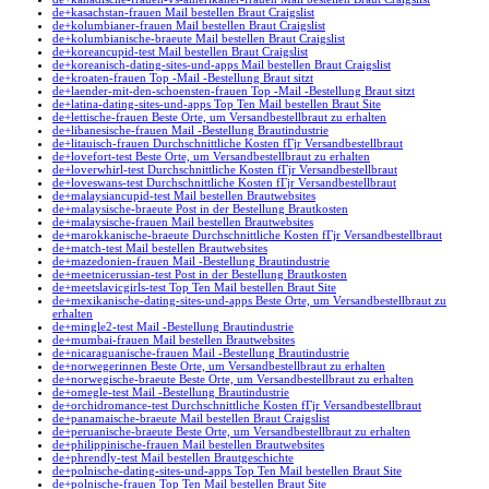
de+kasachstan-frauen Mail bestellen Braut Craigslist
de+kolumbianer-frauen Mail bestellen Braut Craigslist
de+kolumbianische-braeute Mail bestellen Braut Craigslist
de+koreancupid-test Mail bestellen Braut Craigslist
de+koreanisch-dating-sites-und-apps Mail bestellen Braut Craigslist
de+kroaten-frauen Top -Mail -Bestellung Braut sitzt
de+laender-mit-den-schoensten-frauen Top -Mail -Bestellung Braut sitzt
de+latina-dating-sites-und-apps Top Ten Mail bestellen Braut Site
de+lettische-frauen Beste Orte, um Versandbestellbraut zu erhalten
de+libanesische-frauen Mail -Bestellung Brautindustrie
de+litauisch-frauen Durchschnittliche Kosten fГјr Versandbestellbraut
de+lovefort-test Beste Orte, um Versandbestellbraut zu erhalten
de+loverwhirl-test Durchschnittliche Kosten fГјr Versandbestellbraut
de+loveswans-test Durchschnittliche Kosten fГјr Versandbestellbraut
de+malaysiancupid-test Mail bestellen Brautwebsites
de+malaysische-braeute Post in der Bestellung Brautkosten
de+malaysische-frauen Mail bestellen Brautwebsites
de+marokkanische-braeute Durchschnittliche Kosten fГјr Versandbestellbraut
de+match-test Mail bestellen Brautwebsites
de+mazedonien-frauen Mail -Bestellung Brautindustrie
de+meetnicerussian-test Post in der Bestellung Brautkosten
de+meetslavicgirls-test Top Ten Mail bestellen Braut Site
de+mexikanische-dating-sites-und-apps Beste Orte, um Versandbestellbraut zu
erhalten
de+mingle2-test Mail -Bestellung Brautindustrie
de+mumbai-frauen Mail bestellen Brautwebsites
de+nicaraguanische-frauen Mail -Bestellung Brautindustrie
de+norwegerinnen Beste Orte, um Versandbestellbraut zu erhalten
de+norwegische-braeute Beste Orte, um Versandbestellbraut zu erhalten
de+omegle-test Mail -Bestellung Brautindustrie
de+orchidromance-test Durchschnittliche Kosten fГјr Versandbestellbraut
de+panamaische-braeute Mail bestellen Braut Craigslist
de+peruanische-braeute Beste Orte, um Versandbestellbraut zu erhalten
de+philippinische-frauen Mail bestellen Brautwebsites
de+phrendly-test Mail bestellen Brautgeschichte
de+polnische-dating-sites-und-apps Top Ten Mail bestellen Braut Site
de+polnische-frauen Top Ten Mail bestellen Braut Site