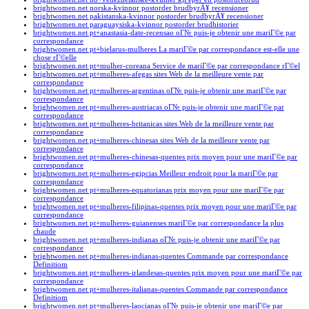
brightwomen.net norska-kvinnor postorder brudbyrÃ¥ recensioner
brightwomen.net pakistanska-kvinnor postorder brudbyrÃ¥ recensioner
brightwomen.net paraguaysiska-kvinnor postorder brudhistorier
brightwomen.net pt+anastasia-date-recensao oГ№ puis-je obtenir une mariГ©e par
correspondance
brightwomen.net pt+bielarus-mulheres La mariГ©e par correspondance est-elle une
chose rГ©elle
brightwomen.net pt+mulher-coreana Service de mariГ©e par correspondance rГ©el
brightwomen.net pt+mulheres-afegas sites Web de la meilleure vente par
correspondance
brightwomen.net pt+mulheres-argentinas oГ№ puis-je obtenir une mariГ©e par
correspondance
brightwomen.net pt+mulheres-austriacas oГ№ puis-je obtenir une mariГ©e par
correspondance
brightwomen.net pt+mulheres-britanicas sites Web de la meilleure vente par
correspondance
brightwomen.net pt+mulheres-chinesas sites Web de la meilleure vente par
correspondance
brightwomen.net pt+mulheres-chinesas-quentes prix moyen pour une mariГ©e par
correspondance
brightwomen.net pt+mulheres-egipcias Meilleur endroit pour la mariГ©e par
correspondance
brightwomen.net pt+mulheres-equatorianas prix moyen pour une mariГ©e par
correspondance
brightwomen.net pt+mulheres-filipinas-quentes prix moyen pour une mariГ©e par
correspondance
brightwomen.net pt+mulheres-guianenses mariГ©e par correspondance la plus
chaude
brightwomen.net pt+mulheres-indianas oГ№ puis-je obtenir une mariГ©e par
correspondance
brightwomen.net pt+mulheres-indianas-quentes Commande par correspondance
Definitiom
brightwomen.net pt+mulheres-irlandesas-quentes prix moyen pour une mariГ©e par
correspondance
brightwomen.net pt+mulheres-italianas-quentes Commande par correspondance
Definitiom
brightwomen.net pt+mulheres-laocianas oГ№ puis-je obtenir une mariГ©e par