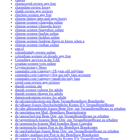
charmcupid-review app free
charmdate-review horny
chatib-review app reviews
chechen-women app free
chinese-dating-sites-and-apps horny
chinese-women+changsha online
chinese-women+chengdu horny
chinese-women+hangzhou online
chinese-women+harbin online
chinese-women+hohhot online
chinese-women+kashgar things to know when a
chinese-women+rushan online
cmi.cl
colombialady-review online
colombian-women+el-dorado app free
Consulting services in the UAE
croatian-women+cres online
Cryptocurrency News
cummalot.com+category+18-year-old onlyfans
cummalot.com+category+big-ass only fans accounts
cummalot.com+category+small-tits only fans
cupid-com-review app reviews
danish-women site
danish-women+odense for adults
danish-women+skagen for adults
dateniceukrainian-review for adults
de+afrointroductions-test Beste Versandbestellung Brautlender
de+albaner-frauen Durchschnittliche Kosten fГјr Versandbestellbraut
de+alte-alleinstehende-frauen Beste Orte, um Versandbestellbraut zu erhalten
de+amolatina-test Mail -Bestellung Brautindustrie
de+amourfeel-test Beste Orte, um Versandbestellbraut zu erhalten
de+argentinisch-braeute Beste Orte, um Versandbestellbraut zu erhalten
de+armenische-braeute Mail bestellen Braut Craigslist
de+armenische-frauen Post in der Bestellung Brautkosten
de+aserbaidschan-frauen Beste Orte, um Versandbestellbraut zu erhalten
de+ashley-madison-test Post in der Bestellung Brautkosten
de+asiame-test Durchschnittliche Kosten fГјr Versandbestellbraut