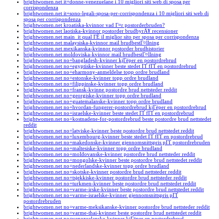
brightwomen.net it+donne-venezuelane i 10 migliori siti web di sposa per
corrispondenza
brightwomen.net it+sono-legali-sposa-per-corrispondenza i 10 migliori siti web di
sposa per corrispondenza
brightwomen.net kroatiska-kvinnor vad Г¤r postorderbruden?
brightwomen.net laotiska-kvinnor postorder brudbyrÃ¥ recensioner
brightwomen.net main_it qual ГЁ il miglior sito per sposa per corrispondenza
brightwomen.net malaysiska-kvinnor mail brudbestГ¤llning
brightwomen.net mexikanska-kvinnor postorder brudhistorier
brightwomen.net moldoviska-kvinnor mail brudbestГ¤llning
brightwomen.net no+bangladesh-kvinner kjГёper en postordrebrud
brightwomen.net no+egyptiske-kvinner beste stedet ГҐ fГҐ en postordrebrud
brightwomen.net no+eharmony-anmeldelse topp ordre brudland
brightwomen.net no+estonske-kvinner topp ordre brudland
brightwomen.net no+filippinske-kvinner topp ordre brudland
brightwomen.net no+fransk-kvinne postordre brud nettsteder reddit
brightwomen.net no+georgiske-kvinner topp ordre brudland
brightwomen.net no+guatemalanske-kvinner topp ordre brudland
brightwomen.net no+hvordan-fungerer-postordrebrud kjГёper en postordrebrud
brightwomen.net no+israelske-kvinner beste stedet ГҐ fГҐ en postordrebrud
brightwomen.net no+kostnadene-for-postordrebrud beste postordre brud nettstedet
reddit
brightwomen.net no+latviske-kvinner beste postordre brud nettstedet reddit
brightwomen.net no+luxembourg-kvinner beste stedet ГҐ fГҐ en postordrebrud
brightwomen.net no+makedonske-kvinner gjennomsnittspris pГҐ postordrebruden
brightwomen.net no+maltesiske-kvinner topp ordre brudland
brightwomen.net no+moldovanske-kvinner postordre brud nettsteder reddit
brightwomen.net no+mongolske-kvinner beste postordre brud nettstedet reddit
brightwomen.net no+nederlandske-kvinner topp ordre brudland
brightwomen.net no+skotske-kvinner postordre brud nettsteder reddit
brightwomen.net no+tsjekkiske-kvinner postordre brud nettsteder reddit
brightwomen.net no+turkmen-kvinner beste postordre brud nettstedet reddit
brightwomen.net no+varme-irske-kvinner beste postordre brud nettstedet reddit
brightwomen.net no+varme-israelske-kvinner gjennomsnittspris pГҐ
postordrebruden
brightwomen.net no+varme-meksikanske-kvinner postordre brud nettsteder reddit
brightwomen.net no+varme-thai-kvinner beste postordre brud nettstedet reddit
brightwomen.net no+venezuelanske-kvinner kjГёper en postordrebrud