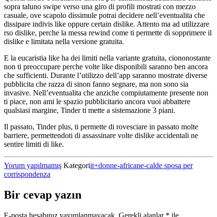
sopra taluno swipe verso una giro di profili mostrati con mezzo
casuale, ove scapolo dissimule potrai decidere nell’eventualita che
dissipare indivis like oppure certain dislike. Attento ma ad utilizzare
rso dislike, perche la messa rewind come ti permette di sopprimere il
dislike e limitata nella versione gratuita.
E la eucaristia like ha dei limiti nella variante gratuita, ciononostante
non ti preoccupare perche volte like disponibili saranno ben ancora
che sufficienti. Durante l’utilizzo dell’app saranno mostrate diverse
pubblicita che razza di sinon fanno segnare, ma non sono sia
invasive. Nell’eventualita che anziche compiutamente presente non
ti piace, non ami le spazio pubblicitario ancora vuoi abbattere
qualsiasi margine, Tinder ti mette a sistemazione 3 piani.
Il passato, Tinder plus, ti permette di rovesciare in passato molte
barriere, permettendoti di assassinare volte dislike accidentali ne
sentire limiti di like.
Yorum yapılmamış
Kategori
it+donne-africane-calde sposa per
corrispondenza
Bir cevap yazın
E-posta hesabınız yayımlanmayacak.
Gerekli alanlar
*
ile