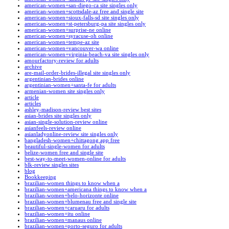
american-women+san-diego-ca site singles only
american-women+scottsdale-az free and single site
american-women+sioux-falls-sd site singles only
american-women+st-petersburg-pa site singles only
american-women+surprise-ne online
american-women+syracuse-oh online
american-women+tempe-az site
american-women+vancouver-wa online
american-women+virginia-beach-va site singles only
amourfactory-review for adults
archive
are-mail-order-brides-illegal site singles only
argentinian-brides online
argentinian-women+santa-fe for adults
armenian-women site singles only
article
articles
ashley-madison-review best sites
asian-brides site singles only
asian-single-solution-review online
asianfeels-review online
asianladyonline-review site singles only
bangladesh-women+chittagong app free
beautiful-single-women for adults
belize-women free and single site
best-way-to-meet-women-online for adults
blk-review singles sites
blog
Bookkeeping
brazilian-women things to know when a
brazilian-women+americana things to know when a
brazilian-women+belo-horizonte online
brazilian-women+blumenau free and single site
brazilian-women+caruaru for adults
brazilian-women+itu online
brazilian-women+manaus online
brazilian-women+porto-seguro for adults