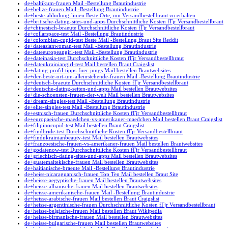
de+baltikum-frauen Mail -Bestellung Brautindustrie
de+belize-frauen Mail -Bestellung Brautindustrie
de+beste-abholung-linien Beste Orte, um Versandbestellbraut zu erhalten
de+britische-dating-sites-und-apps Durchschnittliche Kosten fГјr Versandbestellbraut
de+chinesisch-braeute Durchschnittliche Kosten fГјr Versandbestellbraut
de+collarspace-test Mail -Bestellung Brautindustrie
de+colombian-cupid-test Beste Mail -Bestellung Braut Site Reddit
de+dateasianwoman-test Mail -Bestellung Brautindustrie
de+dateeuropeangirl-test Mail -Bestellung Brautindustrie
de+dateinasia-test Durchschnittliche Kosten fГјr Versandbestellbraut
de+dateukrainiangirl-test Mail bestellen Braut Craigslist
de+dating-profil-tipps-fuer-jungs Mail bestellen Brautwebsites
de+der-beste-ort-um-alleinstehende-frauen Mail -Bestellung Brautindustrie
de+deutsch-braeute Durchschnittliche Kosten fГјr Versandbestellbraut
de+deutsche-dating-seiten-und-apps Mail bestellen Brautwebsites
de+die-schoensten-frauen-der-welt Mail bestellen Brautwebsites
de+dream-singles-test Mail -Bestellung Brautindustrie
de+elite-singles-test Mail -Bestellung Brautindustrie
de+estnisch-frauen Durchschnittliche Kosten fГјr Versandbestellbraut
de+europaeische-maedchen-vs-amerikaner-maedchen Mail bestellen Braut Craigslist
de+filipinocupid-test Mail bestellen Braut Craigslist
de+findbride-test Durchschnittliche Kosten fГјr Versandbestellbraut
de+findukrainianbeauty-test Mail bestellen Brautwebsites
de+franzoesische-frauen-vs-amerikaner-frauen Mail bestellen Brautwebsites
de+godatenow-test Durchschnittliche Kosten fГјr Versandbestellbraut
de+griechisch-dating-sites-und-apps Mail bestellen Brautwebsites
de+guatemaltekische-frauen Mail bestellen Brautwebsites
de+haitianische-braeute Mail -Bestellung Brautindustrie
de+heiss-nicaraguanisch-frauen Top Ten Mail bestellen Braut Site
de+heisse-aegyptische-frauen Mail bestellen Brautwebsites
de+heisse-albanische-frauen Mail bestellen Brautwebsites
de+heisse-amerikanische-frauen Mail -Bestellung Brautindustrie
de+heisse-arabische-frauen Mail bestellen Braut Craigslist
de+heisse-argentinische-frauen Durchschnittliche Kosten fГјr Versandbestellbraut
de+heisse-belgische-frauen Mail bestellen Braut Wikipedia
de+heisse-birmanische-frauen Mail bestellen Brautwebsites
de+heisse-bulgarische-frauen Mail bestellen Brautwebsites