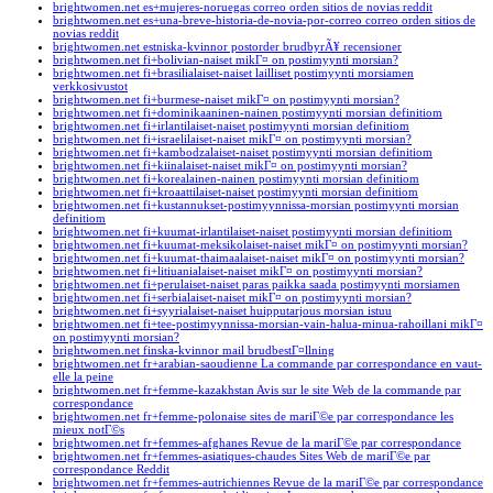
brightwomen.net es+mujeres-noruegas correo orden sitios de novias reddit
brightwomen.net es+una-breve-historia-de-novia-por-correo correo orden sitios de
novias reddit
brightwomen.net estniska-kvinnor postorder brudbyrÃ¥ recensioner
brightwomen.net fi+bolivian-naiset mikГ¤ on postimyynti morsian?
brightwomen.net fi+brasilialaiset-naiset lailliset postimyynti morsiamen
verkkosivustot
brightwomen.net fi+burmese-naiset mikГ¤ on postimyynti morsian?
brightwomen.net fi+dominikaaninen-nainen postimyynti morsian definitiom
brightwomen.net fi+irlantilaiset-naiset postimyynti morsian definitiom
brightwomen.net fi+israelilaiset-naiset mikГ¤ on postimyynti morsian?
brightwomen.net fi+kambodzalaiset-naiset postimyynti morsian definitiom
brightwomen.net fi+kiinalaiset-naiset mikГ¤ on postimyynti morsian?
brightwomen.net fi+korealainen-nainen postimyynti morsian definitiom
brightwomen.net fi+kroaattilaiset-naiset postimyynti morsian definitiom
brightwomen.net fi+kustannukset-postimyynnissa-morsian postimyynti morsian
definitiom
brightwomen.net fi+kuumat-irlantilaiset-naiset postimyynti morsian definitiom
brightwomen.net fi+kuumat-meksikolaiset-naiset mikГ¤ on postimyynti morsian?
brightwomen.net fi+kuumat-thaimaalaiset-naiset mikГ¤ on postimyynti morsian?
brightwomen.net fi+litiuanialaiset-naiset mikГ¤ on postimyynti morsian?
brightwomen.net fi+perulaiset-naiset paras paikka saada postimyynti morsiamen
brightwomen.net fi+serbialaiset-naiset mikГ¤ on postimyynti morsian?
brightwomen.net fi+syyrialaiset-naiset huipputarjous morsian istuu
brightwomen.net fi+tee-postimyynnissa-morsian-vain-halua-minua-rahoillani mikГ¤
on postimyynti morsian?
brightwomen.net finska-kvinnor mail brudbestГ¤llning
brightwomen.net fr+arabian-saoudienne La commande par correspondance en vaut-
elle la peine
brightwomen.net fr+femme-kazakhstan Avis sur le site Web de la commande par
correspondance
brightwomen.net fr+femme-polonaise sites de mariГ©e par correspondance les
mieux notГ©s
brightwomen.net fr+femmes-afghanes Revue de la mariГ©e par correspondance
brightwomen.net fr+femmes-asiatiques-chaudes Sites Web de mariГ©e par
correspondance Reddit
brightwomen.net fr+femmes-autrichiennes Revue de la mariГ©e par correspondance