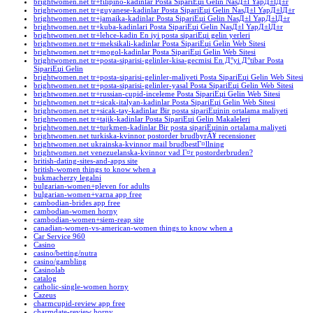
brightwomen.net tr+filipino-kadinlar Posta SipariЕџi Gelin NasД±l YapД±lД±r
brightwomen.net tr+guyanese-kadinlar Posta SipariЕџi Gelin NasД±l YapД±lД±r
brightwomen.net tr+jamaika-kadinlar Posta SipariЕџi Gelin NasД±l YapД±lД±r
brightwomen.net tr+kuba-kadinlari Posta SipariЕџi Gelin NasД±l YapД±lД±r
brightwomen.net tr+lehce-kadin En iyi posta sipariЕџi gelin yerleri
brightwomen.net tr+meksikali-kadinlar Posta SipariЕџi Gelin Web Sitesi
brightwomen.net tr+mogol-kadinlar Posta SipariЕџi Gelin Web Sitesi
brightwomen.net tr+posta-siparisi-gelinler-kisa-gecmisi En Д°yi Д°tibar Posta
SipariЕџi Gelin
brightwomen.net tr+posta-siparisi-gelinler-maliyeti Posta SipariЕџi Gelin Web Sitesi
brightwomen.net tr+posta-siparisi-gelinler-yasal Posta SipariЕџi Gelin Web Sitesi
brightwomen.net tr+russian-cupid-inceleme Posta SipariЕџi Gelin Web Sitesi
brightwomen.net tr+sicak-italyan-kadinlar Posta SipariЕџi Gelin Web Sitesi
brightwomen.net tr+sicak-tay-kadinlar Bir posta sipariЕџinin ortalama maliyeti
brightwomen.net tr+tajik-kadinlar Posta SipariЕџi Gelin Makaleleri
brightwomen.net tr+turkmen-kadinlar Bir posta sipariЕџinin ortalama maliyeti
brightwomen.net turkiska-kvinnor postorder brudbyrÃ¥ recensioner
brightwomen.net ukrainska-kvinnor mail brudbestГ¤llning
brightwomen.net venezuelanska-kvinnor vad Г¤r postorderbruden?
british-dating-sites-and-apps site
british-women things to know when a
bukmacherzy legalni
bulgarian-women+pleven for adults
bulgarian-women+varna app free
cambodian-brides app free
cambodian-women horny
cambodian-women+siem-reap site
canadian-women-vs-american-women things to know when a
Car Service 960
Casino
casino/betting/nutra
casino/gambling
Casinolab
catalog
catholic-single-women horny
Cazeus
charmcupid-review app free
charmdate-review horny