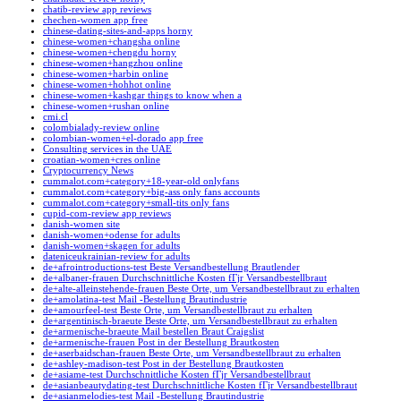
chatib-review app reviews
chechen-women app free
chinese-dating-sites-and-apps horny
chinese-women+changsha online
chinese-women+chengdu horny
chinese-women+hangzhou online
chinese-women+harbin online
chinese-women+hohhot online
chinese-women+kashgar things to know when a
chinese-women+rushan online
cmi.cl
colombialady-review online
colombian-women+el-dorado app free
Consulting services in the UAE
croatian-women+cres online
Cryptocurrency News
cummalot.com+category+18-year-old onlyfans
cummalot.com+category+big-ass only fans accounts
cummalot.com+category+small-tits only fans
cupid-com-review app reviews
danish-women site
danish-women+odense for adults
danish-women+skagen for adults
dateniceukrainian-review for adults
de+afrointroductions-test Beste Versandbestellung Brautlender
de+albaner-frauen Durchschnittliche Kosten fГјr Versandbestellbraut
de+alte-alleinstehende-frauen Beste Orte, um Versandbestellbraut zu erhalten
de+amolatina-test Mail -Bestellung Brautindustrie
de+amourfeel-test Beste Orte, um Versandbestellbraut zu erhalten
de+argentinisch-braeute Beste Orte, um Versandbestellbraut zu erhalten
de+armenische-braeute Mail bestellen Braut Craigslist
de+armenische-frauen Post in der Bestellung Brautkosten
de+aserbaidschan-frauen Beste Orte, um Versandbestellbraut zu erhalten
de+ashley-madison-test Post in der Bestellung Brautkosten
de+asiame-test Durchschnittliche Kosten fГјr Versandbestellbraut
de+asianbeautydating-test Durchschnittliche Kosten fГјr Versandbestellbraut
de+asianmelodies-test Mail -Bestellung Brautindustrie