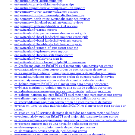
en+austria+lower-austria+tulln tips
en+austria+styria+feldkirchen-bei-graz tips
en+austria+upper-austria+braunau-am-inn support
en+germany+lower-saxony+salzgitter visitors
en+germany+north-rhine-westphalia+bochum tips
en+germany+north-rhine-westphalia+ratingen reviews
en+germany+rhineland-palatinate+mainz reviews
en+germany+schleswig-holstein+kiel reviews
en+switzerland+aargau escorts
en+switzerland+appenzell-ausserrhoden escort girls
en+switzerland+basel-landschaft+muttenz escort girls
en+switzerland+basel-landschaft+reinach escorts
en+switzerland+basel-landschaft+reinach sign in
en+switzerland+canton-of-zug escort near me
en+switzerland+grisons+davos support
en+switzerland+lucerne-state+horw escort
en+switzerland+valais+brig sign in
en+switzerland+zurich-canton+pfaffikon username
es+2redbeans-opinion ВїCuГЎl es el mejor sitio para novias por correo
es+anastasiadate-opinion correo orden de cuentos reales de novias
es+asian-single-solution-opinion que es una novia de pedidos por correo
es+asianbeautydating-opinion correo orden de cuentos reales de novias
es+azerbaiyan-mujeres correo orden de cuentos reales de novias
es+baltico-mujeres ВїCuГЎl es el mejor sitio para novias por correo
es+bharat-matrimony-opinion que es una novia de pedidos por correo
es+caliente-esloveno-mujeres que es una novia de pedidos por correo
es+caliente-haitiano-mujeres ВїCuГЎl es el mejor sitio para novias por correo
es+caliente-nepal-mujeres que es una novia de pedidos por correo
es+cherry-blossoms-opinion correo orden de cuentos reales de novias
es+citas-en-linea-vs-citas-tradicionales ВїCuГЎl es el mejor sitio para novias por
correo
es+citas-en-tus-30 servicio de novia de pedidos por correo mejor calificado
es+colombialady-opinion ВїCuГЎl es el mejor sitio para novias por correo
es+corea-vs-china-vs-japonesa-mujeres correo orden de cuentos reales de novias
es+coreano-mujeres que es una novia de pedidos por correo
es+dateeuropeangirl-opinion novia de pedidos por correo
es+dominicanas-novias novia de pedidos por correo
es+eastmeeteast-opinion correo orden de cuentos reales de novias