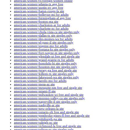
american-women-vs-foreign-women online
american-women+atlanta-tx app free
american-women+austin-nv app free
american-women+baton-rouge-la site
american-women+bellevue-mi for adults
american-women+birmingham-al app free
american-women+boston-ma site
american-women+charleston-ar for adults
american-women+charlotte-nc for adults
american-women+chula-vista-ca site singles only
american-women+dallas-tx site singles only
american-women+des-moines-wa for adults
american-women+el-paso-il site singles only
american-women+eugene-mo for adults
american-women+fontana-ks site singles only
american-women+fort-wayne-in site singles only
american-women+glendale-ut free and single site
american-women+grand-prairie-tx for adults
american-women+honolulu-hi site singles only
american-women+houston-mn site singles only
american-women+jersey-ga free and single site
american-women+killeen-tx site singles only
american-women+lakewood-wa site singles only
american-women+laredo-mo for adults
american-women+mesa-az site
american-women+mesquite-nm free and single site
american-women+miami-fl site
american-women+milwaukee-wi free and single site
american-women+moreno-valley-ca site singles only
american-women+naperville-il site singles only
american-women+nashville-ar site
american-women+new-orleans-la site
american-women+ontario-oh free and single site
american-women+pembroke-pines-fl free and single site
american-women+pittsburgh-pa site
american-women+raleigh-nc site
american-women+richmond-la free and single site
american-women+salinas-pr site singles only