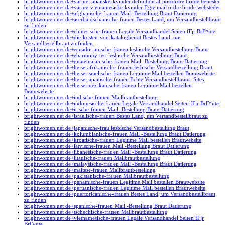
brightwomen.net da+varme-japanske-kvinder definition af postordre brude tjenester
brightwomen.net da+varme-vietnamesiske-kvinder Г¦gte mail ordre brude websteder
brightwomen.net de+afghanische-frauen Mail -Bestellung Braut Datierung
brightwomen.net de+aserbaidschanische-frauen Bestes Land, um Versandbestellbraut
zu finden
brightwomen.net de+chinesische-frauen Legale Versandhandel Seiten fГјr BrГ¤ute
brightwomen.net de+die-kosten-von-katalogheirat Bestes Land, um
Versandbestellbraut zu finden
brightwomen.net de+ecuadorianische-frauen lesbische Versandbestellung Braut
brightwomen.net de+eharmony-test lesbische Versandbestellung Braut
brightwomen.net de+guatemalanische-frauen Mail -Bestellung Braut Datierung
brightwomen.net de+heise-afrikanische-frauen lesbische Versandbestellung Braut
brightwomen.net de+heise-israelische-frauen Legitime Mail bestellen Brautwebsite
brightwomen.net de+heise-japanische-frauen Echte Versandbestellbraut -Sites
brightwomen.net de+heise-mexikanische-frauen Legitime Mail bestellen
Brautwebsite
brightwomen.net de+indische-frauen Mailbrautbestellung
brightwomen.net de+indonesische-frauen Legale Versandhandel Seiten fГјr BrГ¤ute
brightwomen.net de+irische-frauen Mail -Bestellung Braut Datierung
brightwomen.net de+israelische-frauen Bestes Land, um Versandbestellbraut zu
finden
brightwomen.net de+japanische-frau lesbische Versandbestellung Braut
brightwomen.net de+kolumbianische-frauen Mail -Bestellung Braut Datierung
brightwomen.net de+kroatische-frauen Legitime Mail bestellen Brautwebsite
brightwomen.net de+latvische-frauen Mail -Bestellung Braut Datierung
brightwomen.net de+libanesische-frauen Mail -Bestellung Braut Datierung
brightwomen.net de+litauische-frauen Mailbrautbestellung
brightwomen.net de+malaysische-frauen Mail -Bestellung Braut Datierung
brightwomen.net de+maltese-frauen Mailbrautbestellung
brightwomen.net de+pakistanische-frauen Mailbrautbestellung
brightwomen.net de+panamische-frauen Legitime Mail bestellen Brautwebsite
brightwomen.net de+peruanische-frauen Legitime Mail bestellen Brautwebsite
brightwomen.net de+puertoricanische-frauen Bestes Land, um Versandbestellbraut
zu finden
brightwomen.net de+spanische-frauen Mail -Bestellung Braut Datierung
brightwomen.net de+tschechische-frauen Mailbrautbestellung
brightwomen.net de+vietnamesische-frauen Legale Versandhandel Seiten fГјr
BrГ¤ute