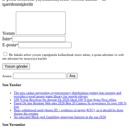
işaretlenmişlerdir
Yorum
İsim
*
E-posta
*
Bir dahaki sefere yorum yaptığımda kullanılmak üzere adımı, e-posta adresimi ve web
site adresimi bu tarayıcıya kaydet.
Arama:
Son Yazılar
The new casino supporting cryptocurrency distributions getting less running and
provides a good strong game library for people players
100 % free Revolves No deposit Uk 2026 Ideal 100 % free Spins Now offers
Finest On line Roulette Web sites 2026 Best 20 Casinos To experience To own 100 %
free
Basic withdrawal need photos ID + evidence of target (KYC), so it should be done
during the register
An educated Black-jack Gambling enterprise Internet in the usa 2026
Son Yorumlar