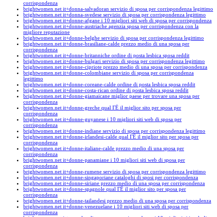
corrispondenza
brightwomen.net it+donna-salvadoran servizio di sposa per corrispondenza legittimo
brightwomen.net it+donna-svedese servizio di sposa per corrispondenza legittimo
brightwomen.net it+donne-afgane i 10 migliori siti web di sposa per corrispondenza
brightwomen.net it+donne-austriache agenzia sposa per corrispondenza con la
migliore reputazione
brightwomen.net it+donne-belghe servizio di sposa per corrispondenza legittimo
brightwomen.net it+donne-brasiliane-calde prezzo medio di una sposa per
corrispondenza
brightwomen.net it+donne-britanniche ordine di posta lesbica sposa reddit
brightwomen.net it+donne-bulgari servizio di sposa per corrispondenza legittimo
brightwomen.net it+donne-cipriote prezzo medio di una sposa per corrispondenza
brightwomen.net it+donne-colombiane servizio di sposa per corrispondenza
legittimo
brightwomen.net it+donne-coreane-calde ordine di posta lesbica sposa reddit
brightwomen.net it+donne-costa-rican ordine di posta lesbica sposa reddit
brightwomen.net it+donne-giamaicane miglior paese per trovare una sposa per
corrispondenza
brightwomen.net it+donne-greche qual ГЁ il miglior sito per sposa per
corrispondenza
brightwomen.net it+donne-guyanese i 10 migliori siti web di sposa per
corrispondenza
brightwomen.net it+donne-indiane servizio di sposa per corrispondenza legittimo
brightwomen.net it+donne-irlandesi-calde qual ГЁ il miglior sito per sposa per
corrispondenza
brightwomen.net it+donne-italiane-calde prezzo medio di una sposa per
corrispondenza
brightwomen.net it+donne-panamiane i 10 migliori siti web di sposa per
corrispondenza
brightwomen.net it+donne-rumene servizio di sposa per corrispondenza legittimo
brightwomen.net it+donne-singaporiane cataloghi di sposi per corrispondenza
brightwomen.net it+donne-siriane prezzo medio di una sposa per corrispondenza
brightwomen.net it+donne-spagnole qual ГЁ il miglior sito per sposa per
corrispondenza
brightwomen.net it+donne-tailandesi prezzo medio di una sposa per corrispondenza
brightwomen.net it+donne-venezuelane i 10 migliori siti web di sposa per
corrispondenza