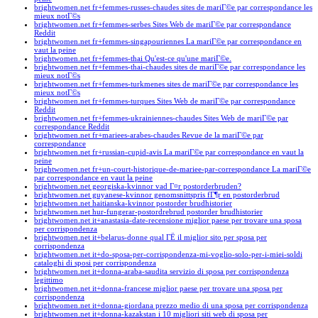
brightwomen.net fr+femmes-russes-chaudes sites de mariГ©e par correspondance les
mieux notГ©s
brightwomen.net fr+femmes-serbes Sites Web de mariГ©e par correspondance
Reddit
brightwomen.net fr+femmes-singapouriennes La mariГ©e par correspondance en
vaut la peine
brightwomen.net fr+femmes-thai Qu'est-ce qu'une mariГ©e.
brightwomen.net fr+femmes-thai-chaudes sites de mariГ©e par correspondance les
mieux notГ©s
brightwomen.net fr+femmes-turkmenes sites de mariГ©e par correspondance les
mieux notГ©s
brightwomen.net fr+femmes-turques Sites Web de mariГ©e par correspondance
Reddit
brightwomen.net fr+femmes-ukrainiennes-chaudes Sites Web de mariГ©e par
correspondance Reddit
brightwomen.net fr+mariees-arabes-chaudes Revue de la mariГ©e par
correspondance
brightwomen.net fr+russian-cupid-avis La mariГ©e par correspondance en vaut la
peine
brightwomen.net fr+un-court-historique-de-mariee-par-correspondance La mariГ©e
par correspondance en vaut la peine
brightwomen.net georgiska-kvinnor vad Г¤r postorderbruden?
brightwomen.net guyanese-kvinnor genomsnittspris fГ¶r en postorderbrud
brightwomen.net haitianska-kvinnor postorder brudhistorier
brightwomen.net hur-fungerar-postordrebrud postorder brudhistorier
brightwomen.net it+anastasia-date-recensione miglior paese per trovare una sposa
per corrispondenza
brightwomen.net it+belarus-donne qual ГЁ il miglior sito per sposa per
corrispondenza
brightwomen.net it+do-sposa-per-corrispondenza-mi-voglio-solo-per-i-miei-soldi
cataloghi di sposi per corrispondenza
brightwomen.net it+donna-araba-saudita servizio di sposa per corrispondenza
legittimo
brightwomen.net it+donna-francese miglior paese per trovare una sposa per
corrispondenza
brightwomen.net it+donna-giordana prezzo medio di una sposa per corrispondenza
brightwomen.net it+donna-kazakstan i 10 migliori siti web di sposa per