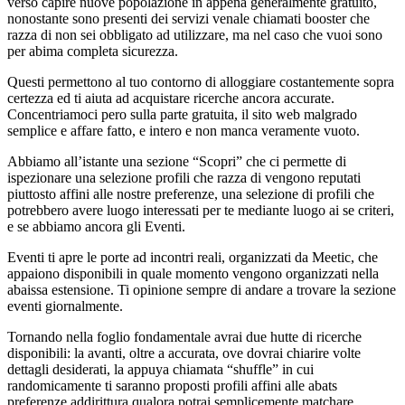
verso capire nuove popolazione in appena generalmente gratuito,
nonostante sono presenti dei servizi venale chiamati booster che
razza di non sei obbligato ad utilizzare, ma nel caso che vuoi sono
per abima completa sicurezza.
Questi permettono al tuo contorno di alloggiare costantemente sopra
certezza ed ti aiuta ad acquistare ricerche ancora accurate.
Concentriamoci pero sulla parte gratuita, il sito web malgrado
semplice e affare fatto, e intero e non manca veramente vuoto.
Abbiamo all’istante una sezione “Scopri” che ci permette di
ispezionare una selezione profili che razza di vengono reputati
piuttosto affini alle nostre preferenze, una selezione di profili che
potrebbero avere luogo interessati per te mediante luogo ai se criteri,
e se abbiamo ancora gli Eventi.
Eventi ti apre le porte ad incontri reali, organizzati da Meetic, che
appaiono disponibili in quale momento vengono organizzati nella
abaissa estensione. Ti opinione sempre di andare a trovare la sezione
eventi giornalmente.
Tornando nella foglio fondamentale avrai due hutte di ricerche
disponibili: la avanti, oltre a accurata, ove dovrai chiarire volte
dettagli desiderati, la appuya chiamata “shuffle” in cui
randomicamente ti saranno proposti profili affini alle abats
preferenze addirittura qualora potrai semplicemente matchare