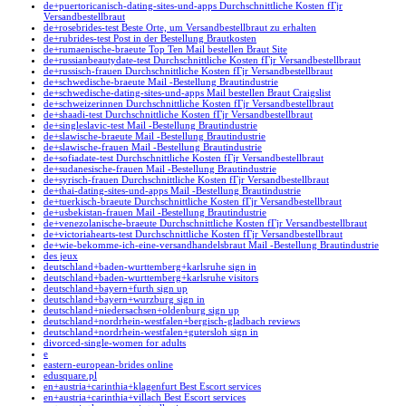
de+puertoricanisch-dating-sites-und-apps Durchschnittliche Kosten fГјr
Versandbestellbraut
de+rosebrides-test Beste Orte, um Versandbestellbraut zu erhalten
de+rubrides-test Post in der Bestellung Brautkosten
de+rumaenische-braeute Top Ten Mail bestellen Braut Site
de+russianbeautydate-test Durchschnittliche Kosten fГјr Versandbestellbraut
de+russisch-frauen Durchschnittliche Kosten fГјr Versandbestellbraut
de+schwedische-braeute Mail -Bestellung Brautindustrie
de+schwedische-dating-sites-und-apps Mail bestellen Braut Craigslist
de+schweizerinnen Durchschnittliche Kosten fГјr Versandbestellbraut
de+shaadi-test Durchschnittliche Kosten fГјr Versandbestellbraut
de+singleslavic-test Mail -Bestellung Brautindustrie
de+slawische-braeute Mail -Bestellung Brautindustrie
de+slawische-frauen Mail -Bestellung Brautindustrie
de+sofiadate-test Durchschnittliche Kosten fГјr Versandbestellbraut
de+sudanesische-frauen Mail -Bestellung Brautindustrie
de+syrisch-frauen Durchschnittliche Kosten fГјr Versandbestellbraut
de+thai-dating-sites-und-apps Mail -Bestellung Brautindustrie
de+tuerkisch-braeute Durchschnittliche Kosten fГјr Versandbestellbraut
de+usbekistan-frauen Mail -Bestellung Brautindustrie
de+venezolanische-braeute Durchschnittliche Kosten fГјr Versandbestellbraut
de+victoriahearts-test Durchschnittliche Kosten fГјr Versandbestellbraut
de+wie-bekomme-ich-eine-versandhandelsbraut Mail -Bestellung Brautindustrie
des jeux
deutschland+baden-wurttemberg+karlsruhe sign in
deutschland+baden-wurttemberg+karlsruhe visitors
deutschland+bayern+furth sign up
deutschland+bayern+wurzburg sign in
deutschland+niedersachsen+oldenburg sign up
deutschland+nordrhein-westfalen+bergisch-gladbach reviews
deutschland+nordrhein-westfalen+gutersloh sign in
divorced-single-women for adults
e
eastern-european-brides online
edusquare.pl
en+austria+carinthia+klagenfurt Best Escort services
en+austria+carinthia+villach Best Escort services