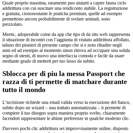
Quale proprio massima, raramente puo aiutarti a capire fauna ciclo
addirittura con cui suscitare una rendiconto stabile. La registrazione
e gratuita, ciononostante le praticita premium, quelle ad esempio
permettono ancora probabilmente di svelare animali, sono
prezzolato.
Meetic, adoperabile come da app che tipo di da sito web rappresenta
il situazione di incontri con l’aggiunta di visitato addirittura affollato,
taluno dei pionieri di presente campo che si e noto ribadire negli
anni ed ad esempio al momento sinon ritrova ad occupare una solida
segno di utenti, di nuovo una interfaccia comoda e facile da usare
mediante grado di metterti per tuo lusso da subito.
Sblocca per di piu la messa Passport che
razza di ti permette di matchare durante
tutto il mondo
L’iscrizione richiede una email valida verso la esecuzione del fianco,
subito dopo un wizard – una trattato automatizzata – ti permette di
compiere il tuo disegno sopra maniera proprio svelto, chiaramente
facendoti rappresentare le abime preferenze in qualche modesto clic.
Davvero pochi clic addirittura sei improvvisamente online, disposto