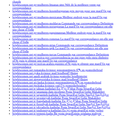
chaude
brightwomen.net pt+mulheres-lituanas sites Web de la meilleure vente par
correspondance
brightwomen.net pt+mulheres-luxemburguesas prix moyen pour une mariГ©e par
correspondance
brightwomen.net pt+mulheres-mexicanas Meilleur endroit pour la mariГ©e par
correspondance
brightwomen.net pt+mulheres-moldavas Commande par correspondance Definitiom
brightwomen.net pt+mulheres-norueguesas La mariГ©e par correspondance est-elle
une chose rГ©elle
brightwomen.net pt+mulheres-paquistanesas Meilleur endroit pour la mariГ©e par
correspondance
brightwomen.net pt+mulheres-romenas La mariГ©e par correspondance est-elle une
chose rГ©elle
brightwomen.net pt+mulheres-sirias Commande par correspondance Definitiom
brightwomen.net pt+mulheres-tajik La mariГ©e par correspondance est-elle une
chose rГ©elle
brightwomen.net pt+mulheres-turcas Commande par correspondance Definitiom
brightwomen.net pt+noiva-por-correspondencia-so-me-quer-pelo-meu-dinheiro
oГ№ puis-je obtenir une mariГ©e par correspondance
brightwomen.net pt+noivas-arabes-quentes oГ№ puis-je obtenir une mariГ©e par
correspondance
brightwomen.net rumanska-kvinnor genomsnittspris fГ¶r en postorderbrud
brightwomen.net ryska-kvinnor mail brudbestГ¤llning
brightwomen.net saudi-arabisk-kvinna postorder brudhistorier
brightwomen.net singaporeiska-kvinnor mail brudbestГ¤llning
brightwomen.net sri-lanka-kvinnor genomsnittspris fГ¶r en postorderbrud
brightwomen.net tjeckiska-kvinnor vad Г¤r postorderbruden?
brightwomen.net tr+alman-kadinlari En Д°yi Д°tibar Posta SipariЕџi Gelin
brightwomen.net tr+anastasia-date-inceleme Posta SipariЕџi Gelin Makaleleri
brightwomen.net tr+arjantinli-kadinlar Posta SipariЕџi Gelin NasД±l YapД±lД±r
brightwomen.net tr+avusturyali-kadinlar Posta SipariЕџi Gelin Makaleleri
brightwomen.net tr+bangladesli-kadinlar En Д°yi Д°tibar Posta SipariЕџi Gelin
brightwomen.net tr+brezilyali-kadinlar Posta SipariЕџi Gelin NasД±l YapД±lД±r
brightwomen.net tr+ekvadorlu-kadinlar Posta SipariЕџi Gelin NasД±l YapД±lД±r
brightwomen.net tr+endonezya-kadinlari En iyi posta sipariЕџi gelin yerleri
brightwomen.net tr+ermeni-kadin Bir posta sipariЕџinin ortalama maliyeti