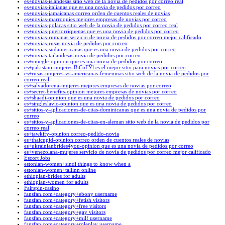
es+novias-islandesas sitio web de la novia de pedidos por correo real
es+novias-italianas que es una novia de pedidos por correo
es+novias-jamaicanas correo orden de cuentos reales de novias
es+novias-marroquies mejores empresas de novias por correo
es+novias-polacas sitio web de la novia de pedidos por correo real
es+novias-puertorriquenas que es una novia de pedidos por correo
es+novias-rumanas servicio de novia de pedidos por correo mejor calificado
es+novias-rusas novia de pedidos por correo
es+novias-sudamericanas que es una novia de pedidos por correo
es+novias-tailandesas novia de pedidos por correo
es+omegle-opinion que es una novia de pedidos por correo
es+pakistani-mujeres ВїCuГЎl es el mejor sitio para novias por correo
es+rusas-mujeres-vs-americanas-femeninas sitio web de la novia de pedidos por
correo real
es+salvadorena-mujeres mejores empresas de novias por correo
es+secret-benefits-opinion mejores empresas de novias por correo
es+shaadi-opinion que es una novia de pedidos por correo
es+singleslavic-opinion que es una novia de pedidos por correo
es+sitios-y-aplicaciones-de-citas-dominicanas que es una novia de pedidos por
correo
es+sitios-y-aplicaciones-de-citas-en-aleman sitio web de la novia de pedidos por
correo real
es+tawkify-opinion correo-pedido-novia
es+thaicupid-opinion correo orden de cuentos reales de novias
es+ukrainianbrides4you-opinion que es una novia de pedidos por correo
es+venezolana-mujeres servicio de novia de pedidos por correo mejor calificado
Escort Jobs
estonian-women+sindi things to know when a
estonian-women+tallinn online
ethiopian-brides for adults
ethiopian-women for adults
Fairspin-casino
fansfan.com+category+ebony username
fansfan.com+category+fetish visitors
fansfan.com+category+free visitors
fansfan.com+category+gay visitors
fansfan.com+category+milf username
fansfan.com+category+roleplay username