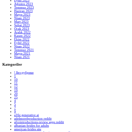
Eylül 2023
Ağustos 2023
Temmuz 2023
Haziran 2023
Mayıs 2023
Nisan 2023
Mart 2023
Şubat 2023
Ocak 2023
Aralık 2022
Kasım 2022
Ekim 2022
Eylül 2022
Nisan 2022
Temmuz 2021
Mayıs 2021
Nisan 2021
Kategoriler
! Без рубрики
1
10
11
12
19
20
25
4
5
7
9
a16z generative ai
adelmorelproduction reddit
afrointroductions-review apps reddit
albanian-brides for adults
american-brides site