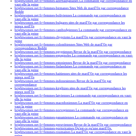
brightwomen.net fr+femmes-azerbaidjanaises La commande par correspondance en
vaut-elle la peine
brightwomen.net fr+femmes-birmanes Sites Web de mariГ©e par correspondance
Reddit
brightwomen.net fr+femmes-boliviennes La commande par correspondance en
vaut-elle la peine
brightwomen.net fr+femmes-bulgares sites de mariГ©e par correspondance les
mieux notГ©s
brightwomen.net fr+femmes-cambodgiennes La commande par correspondance en
vaut-elle la peine
brightwomen.net fr+femmes-chypriotes La mariГ©e par correspondance en vaut la
peine
brightwomen.net fr+femmes-colombiennes Sites Web de mariГ©e par
correspondance Reddit
brightwomen.net fr+femmes-egyptiennes Revue de la mariГ©e par correspondance
brightwomen.net fr+femmes-espagnoles La commande par correspondance en vaut-
elle la peine
brightwomen.net fr+femmes-estoniennes Revue de la mariГ©e par correspondance
brightwomen.net fr+femmes-finlandaises La commande par correspondance en
vaut-elle la peine
brightwomen.net fr+femmes-haitiennes sites de mariГ©e par correspondance les
mieux notГ©s
brightwomen.net fr+femmes-indonesiennes Revue de la mariГ©e par
correspondance
brightwomen.net fr+femmes-kirghizes sites de mariГ©e par correspondance les
mieux notГ©s
brightwomen.net fr+femmes-latviennes La commande par correspondance en vaut-
elle la peine
brightwomen.net fr+femmes-macedoniennes La mariГ©e par correspondance en
vaut la peine
brightwomen.net fr+femmes-norvegiennes La commande par correspondance en
vaut-elle la peine
brightwomen.net fr+femmes-panamiennes La commande par correspondance en
vaut-elle la peine
brightwomen.net fr+femmes-peruviennes Revue de la mariГ©e par correspondance
brightwomen.net fr+femmes-portoricaines Qu'est-ce qu'une mariГ©e.
brightwomen.net fr+femmes-roumaines La mariГ©e par correspondance en vaut la
peine