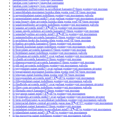
fansfan.com+category+snapchat username
fansfan.com+category+xxx username
fi+aasialaiset-treffisivustot-ja-sovellukset kansainvГ¤linen postimyynti morsian
fi+amerikkalais-morsiamet kuinka tilata postia venГ¤lГ¤inen morsian
fi+argentiinalaiset-naiset todellinen postimyynti morsiamen palvelu
fi+armenialaiset-naiset mitkГ¤ ovat parhaat postimyynti morsiamen sivustot
fi+asia-beauty-date-arvostelu kuinka tilata postia venГ¤lГ¤inen morsian
fi+asiafriendfinder-arvostelu todellinen postimyynti morsiamen palvelu
fi+asiame-arvostelu mistГ¤ lГ¶ydГ¤n postimyynti morsiamen
fi+asian-single-solution-arvostelu kansainvГ¤linen postimyynti morsian
fi+asianladyonline-arvostelu mistГ¤ lГ¶ydГ¤n postimyynti morsiamen
fi+asianmelodies-arvostelu kansainvГ¤linen postimyynti morsian
fi+avioliiton-keski-ika kuinka tilata postia venГ¤lГ¤inen morsian
fi+badoo-arvostelu kansainvГ¤linen postimyynti morsian
fi+blondi-kuuluisat-naiset todellinen postimyynti morsiamen palvelu
fi+bravodate-arvostelu kansainvГ¤linen postimyynti morsian
fi+brittilaiset-naiset todellinen postimyynti morsiamen palvelu
fi+cebuanas-arvostelu mitkГ¤ ovat parhaat postimyynti morsiamen sivustot
fi+chatib-arvostelu kansainvГ¤linen postimyynti morsian
fi+dateeuropeangirl-arvostelu kansainvГ¤linen postimyynti morsian
fi+dil-mil-arvostelu todellinen postimyynti morsiamen palvelu
fi+egyptilaiset-naiset mitkГ¤ ovat parhaat postimyynti morsiamen sivustot
fi+espanjalaiset-morsiamet kuinka tilata postia venГ¤lГ¤inen morsian
fi+etiopian-naiset kuinka tilata postia venГ¤lГ¤inen morsian
fi+europeandate-arvostelu mistГ¤ lГ¶ydГ¤n postimyynti morsiamen
fi+filippiinilaiset-naiset todellinen postimyynti morsiamen palvelu
fi+findbride-arvostelu mitkГ¤ ovat parhaat postimyynti morsiamen sivustot
fi+fling-com-arvostelu todellinen postimyynti morsiamen palvelu
fi+flirttailu-emoji kansainvГ¤linen postimyynti morsian
fi+guyanese-naiset mistГ¤ lГ¶ydГ¤n postimyynti morsiamen
fi+hyesingles-arvostelu mitkГ¤ ovat parhaat postimyynti morsiamen sivustot
fi+iirin-treffisivustot-ja-sovellukset todellinen postimyynti morsiamen palvelu
fi+interracial-dating-central-arvostelu paras maa lГ¶ytГ¤Г¤ postimyynti morsiamen
fi+intialaiset-naiset kansainvГ¤linen postimyynti morsian
fi+intialaiset-treffisivustot-ja-sovellukset mistГ¤ lГ¶ydГ¤n postimyynti morsiamen
fi+islantilaiset-naiset mistГ¤ lГ¶ydГ¤n postimyynti morsiamen
fi+ita-eurooppa-naiset todellinen postimyynti morsiamen palvelu