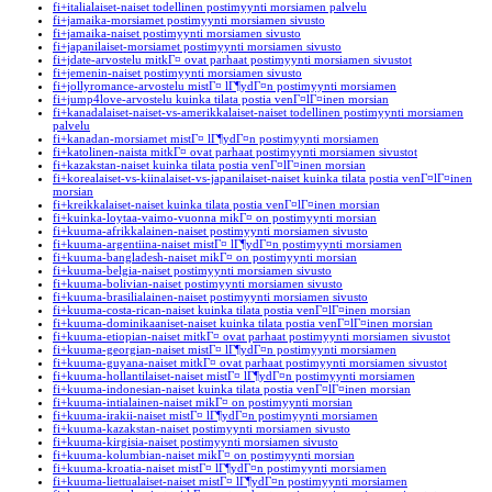
fi+italialaiset-naiset todellinen postimyynti morsiamen palvelu
fi+jamaika-morsiamet postimyynti morsiamen sivusto
fi+jamaika-naiset postimyynti morsiamen sivusto
fi+japanilaiset-morsiamet postimyynti morsiamen sivusto
fi+jdate-arvostelu mitkГ¤ ovat parhaat postimyynti morsiamen sivustot
fi+jemenin-naiset postimyynti morsiamen sivusto
fi+jollyromance-arvostelu mistГ¤ lГ¶ydГ¤n postimyynti morsiamen
fi+jump4love-arvostelu kuinka tilata postia venГ¤lГ¤inen morsian
fi+kanadalaiset-naiset-vs-amerikkalaiset-naiset todellinen postimyynti morsiamen
palvelu
fi+kanadan-morsiamet mistГ¤ lГ¶ydГ¤n postimyynti morsiamen
fi+katolinen-naista mitkГ¤ ovat parhaat postimyynti morsiamen sivustot
fi+kazakstan-naiset kuinka tilata postia venГ¤lГ¤inen morsian
fi+korealaiset-vs-kiinalaiset-vs-japanilaiset-naiset kuinka tilata postia venГ¤lГ¤inen
morsian
fi+kreikkalaiset-naiset kuinka tilata postia venГ¤lГ¤inen morsian
fi+kuinka-loytaa-vaimo-vuonna mikГ¤ on postimyynti morsian
fi+kuuma-afrikkalainen-naiset postimyynti morsiamen sivusto
fi+kuuma-argentiina-naiset mistГ¤ lГ¶ydГ¤n postimyynti morsiamen
fi+kuuma-bangladesh-naiset mikГ¤ on postimyynti morsian
fi+kuuma-belgia-naiset postimyynti morsiamen sivusto
fi+kuuma-bolivian-naiset postimyynti morsiamen sivusto
fi+kuuma-brasilialainen-naiset postimyynti morsiamen sivusto
fi+kuuma-costa-rican-naiset kuinka tilata postia venГ¤lГ¤inen morsian
fi+kuuma-dominikaaniset-naiset kuinka tilata postia venГ¤lГ¤inen morsian
fi+kuuma-etiopian-naiset mitkГ¤ ovat parhaat postimyynti morsiamen sivustot
fi+kuuma-georgian-naiset mistГ¤ lГ¶ydГ¤n postimyynti morsiamen
fi+kuuma-guyana-naiset mitkГ¤ ovat parhaat postimyynti morsiamen sivustot
fi+kuuma-hollantilaiset-naiset mistГ¤ lГ¶ydГ¤n postimyynti morsiamen
fi+kuuma-indonesian-naiset kuinka tilata postia venГ¤lГ¤inen morsian
fi+kuuma-intialainen-naiset mikГ¤ on postimyynti morsian
fi+kuuma-irakii-naiset mistГ¤ lГ¶ydГ¤n postimyynti morsiamen
fi+kuuma-kazakstan-naiset postimyynti morsiamen sivusto
fi+kuuma-kirgisia-naiset postimyynti morsiamen sivusto
fi+kuuma-kolumbian-naiset mikГ¤ on postimyynti morsian
fi+kuuma-kroatia-naiset mistГ¤ lГ¶ydГ¤n postimyynti morsiamen
fi+kuuma-liettualaiset-naiset mistГ¤ lГ¶ydГ¤n postimyynti morsiamen