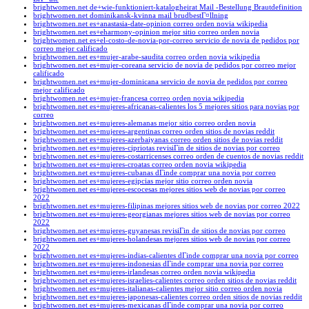
brightwomen.net de+wie-funktioniert-katalogheirat Mail -Bestellung Brautdefinition
brightwomen.net dominikansk-kvinna mail brudbestГ¤llning
brightwomen.net es+anastasia-date-opinion correo orden novia wikipedia
brightwomen.net es+eharmony-opinion mejor sitio correo orden novia
brightwomen.net es+el-costo-de-novia-por-correo servicio de novia de pedidos por
correo mejor calificado
brightwomen.net es+mujer-arabe-saudita correo orden novia wikipedia
brightwomen.net es+mujer-coreana servicio de novia de pedidos por correo mejor
calificado
brightwomen.net es+mujer-dominicana servicio de novia de pedidos por correo
mejor calificado
brightwomen.net es+mujer-francesa correo orden novia wikipedia
brightwomen.net es+mujeres-africanas-calientes los 5 mejores sitios para novias por
correo
brightwomen.net es+mujeres-alemanas mejor sitio correo orden novia
brightwomen.net es+mujeres-argentinas correo orden sitios de novias reddit
brightwomen.net es+mujeres-azerbaiyanas correo orden sitios de novias reddit
brightwomen.net es+mujeres-cipriotas revisiГіn de sitios de novias por correo
brightwomen.net es+mujeres-costarricenses correo orden de cuentos de novias reddit
brightwomen.net es+mujeres-croatas correo orden novia wikipedia
brightwomen.net es+mujeres-cubanas dГіnde comprar una novia por correo
brightwomen.net es+mujeres-egipcias mejor sitio correo orden novia
brightwomen.net es+mujeres-escocesas mejores sitios web de novias por correo
2022
brightwomen.net es+mujeres-filipinas mejores sitios web de novias por correo 2022
brightwomen.net es+mujeres-georgianas mejores sitios web de novias por correo
2022
brightwomen.net es+mujeres-guyanesas revisiГіn de sitios de novias por correo
brightwomen.net es+mujeres-holandesas mejores sitios web de novias por correo
2022
brightwomen.net es+mujeres-indias-calientes dГіnde comprar una novia por correo
brightwomen.net es+mujeres-indonesias dГіnde comprar una novia por correo
brightwomen.net es+mujeres-irlandesas correo orden novia wikipedia
brightwomen.net es+mujeres-israelies-calientes correo orden sitios de novias reddit
brightwomen.net es+mujeres-italianas-calientes mejor sitio correo orden novia
brightwomen.net es+mujeres-japonesas-calientes correo orden sitios de novias reddit
brightwomen.net es+mujeres-mexicanas dГіnde comprar una novia por correo