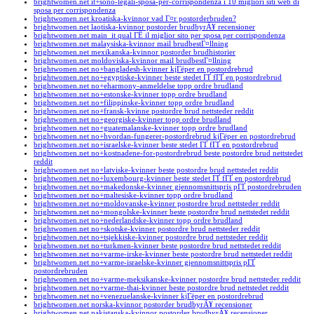
brightwomen.net it+sono-legali-sposa-per-corrispondenza i 10 migliori siti web di
sposa per corrispondenza
brightwomen.net kroatiska-kvinnor vad Г¤r postorderbruden?
brightwomen.net laotiska-kvinnor postorder brudbyrÃ¥ recensioner
brightwomen.net main_it qual ГЁ il miglior sito per sposa per corrispondenza
brightwomen.net malaysiska-kvinnor mail brudbestГ¤llning
brightwomen.net mexikanska-kvinnor postorder brudhistorier
brightwomen.net moldoviska-kvinnor mail brudbestГ¤llning
brightwomen.net no+bangladesh-kvinner kjГёper en postordrebrud
brightwomen.net no+egyptiske-kvinner beste stedet ГҐ fГҐ en postordrebrud
brightwomen.net no+eharmony-anmeldelse topp ordre brudland
brightwomen.net no+estonske-kvinner topp ordre brudland
brightwomen.net no+filippinske-kvinner topp ordre brudland
brightwomen.net no+fransk-kvinne postordre brud nettsteder reddit
brightwomen.net no+georgiske-kvinner topp ordre brudland
brightwomen.net no+guatemalanske-kvinner topp ordre brudland
brightwomen.net no+hvordan-fungerer-postordrebrud kjГёper en postordrebrud
brightwomen.net no+israelske-kvinner beste stedet ГҐ fГҐ en postordrebrud
brightwomen.net no+kostnadene-for-postordrebrud beste postordre brud nettstedet
reddit
brightwomen.net no+latviske-kvinner beste postordre brud nettstedet reddit
brightwomen.net no+luxembourg-kvinner beste stedet ГҐ fГҐ en postordrebrud
brightwomen.net no+makedonske-kvinner gjennomsnittspris pГҐ postordrebruden
brightwomen.net no+maltesiske-kvinner topp ordre brudland
brightwomen.net no+moldovanske-kvinner postordre brud nettsteder reddit
brightwomen.net no+mongolske-kvinner beste postordre brud nettstedet reddit
brightwomen.net no+nederlandske-kvinner topp ordre brudland
brightwomen.net no+skotske-kvinner postordre brud nettsteder reddit
brightwomen.net no+tsjekkiske-kvinner postordre brud nettsteder reddit
brightwomen.net no+turkmen-kvinner beste postordre brud nettstedet reddit
brightwomen.net no+varme-irske-kvinner beste postordre brud nettstedet reddit
brightwomen.net no+varme-israelske-kvinner gjennomsnittspris pГҐ
postordrebruden
brightwomen.net no+varme-meksikanske-kvinner postordre brud nettsteder reddit
brightwomen.net no+varme-thai-kvinner beste postordre brud nettstedet reddit
brightwomen.net no+venezuelanske-kvinner kjГёper en postordrebrud
brightwomen.net norska-kvinnor postorder brudbyrÃ¥ recensioner
brightwomen.net pakistanska-kvinnor postorder brudbyrÃ¥ recensioner