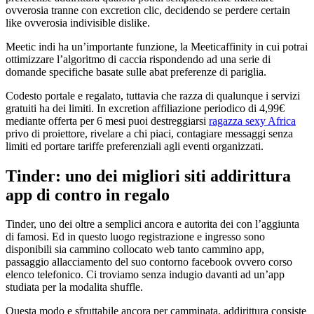
ovverosia tranne con excretion clic, decidendo se perdere certain
like ovverosia indivisible dislike.
Meetic indi ha un’importante funzione, la Meeticaffinity in cui potrai
ottimizzare l’algoritmo di caccia rispondendo ad una serie di
domande specifiche basate sulle abat preferenze di pariglia.
Codesto portale e regalato, tuttavia che razza di qualunque i servizi
gratuiti ha dei limiti. In excretion affiliazione periodico di 4,99€
mediante offerta per 6 mesi puoi destreggiarsi
ragazza sexy Africa
privo di proiettore, rivelare a chi piaci, contagiare messaggi senza
limiti ed portare tariffe preferenziali agli eventi organizzati.
Tinder: uno dei migliori siti addirittura
app di contro in regalo
Tinder, uno dei oltre a semplici ancora e autorita dei con l’aggiunta
di famosi. Ed in questo luogo registrazione e ingresso sono
disponibili sia cammino collocato web tanto cammino app,
passaggio allacciamento del suo contorno facebook ovvero corso
elenco telefonico. Ci troviamo senza indugio davanti ad un’app
studiata per la modalita shuffle.
Questa modo e sfruttabile ancora per camminata, addirittura consiste