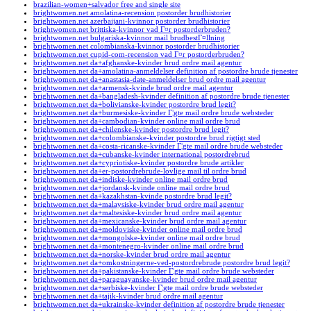
brazilian-women+salvador free and single site
brightwomen.net amolatina-recension postorder brudhistorier
brightwomen.net azerbaijani-kvinnor postorder brudhistorier
brightwomen.net brittiska-kvinnor vad Г¤r postorderbruden?
brightwomen.net bulgariska-kvinnor mail brudbestГ¤llning
brightwomen.net colombianska-kvinnor postorder brudhistorier
brightwomen.net cupid-com-recension vad Г¤r postorderbruden?
brightwomen.net da+afghanske-kvinder brud ordre mail agentur
brightwomen.net da+amolatina-anmeldelser definition af postordre brude tjenester
brightwomen.net da+anastasia-date-anmeldelser brud ordre mail agentur
brightwomen.net da+armensk-kvinde brud ordre mail agentur
brightwomen.net da+bangladesh-kvinder definition af postordre brude tjenester
brightwomen.net da+bolivianske-kvinder postordre brud legit?
brightwomen.net da+burmesiske-kvinder Г¦gte mail ordre brude websteder
brightwomen.net da+cambodian-kvinder online mail ordre brud
brightwomen.net da+chilenske-kvinder postordre brud legit?
brightwomen.net da+colombianske-kvinder postordre brud rigtigt sted
brightwomen.net da+costa-ricanske-kvinder Г¦gte mail ordre brude websteder
brightwomen.net da+cubanske-kvinder international postordrebrud
brightwomen.net da+cypriotiske-kvinder postordre brude artikler
brightwomen.net da+er-postordrebrude-lovlige mail til ordre brud
brightwomen.net da+indiske-kvinder online mail ordre brud
brightwomen.net da+jordansk-kvinde online mail ordre brud
brightwomen.net da+kazakhstan-kvinde postordre brud legit?
brightwomen.net da+malaysiske-kvinder brud ordre mail agentur
brightwomen.net da+maltesiske-kvinder brud ordre mail agentur
brightwomen.net da+mexicanske-kvinder brud ordre mail agentur
brightwomen.net da+moldoviske-kvinder online mail ordre brud
brightwomen.net da+mongolske-kvinder online mail ordre brud
brightwomen.net da+montenegro-kvinder online mail ordre brud
brightwomen.net da+norske-kvinder brud ordre mail agentur
brightwomen.net da+omkostningerne-ved-postordrebrude postordre brud legit?
brightwomen.net da+pakistanske-kvinder Г¦gte mail ordre brude websteder
brightwomen.net da+paraguayanske-kvinder brud ordre mail agentur
brightwomen.net da+serbiske-kvinder Г¦gte mail ordre brude websteder
brightwomen.net da+tajik-kvinder brud ordre mail agentur
brightwomen.net da+ukrainske-kvinder definition af postordre brude tjenester