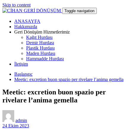
Skip to content
Toggle navigation
ANASAYFA
CİHAN GERİ DÖNÜŞÜM
Hakkımızda
Geri Dönüşüm Hizmetlerimiz
Kağıt Hurdası
hurdacı
Demir Hurdası
Plastik Hurdası
Maden Hurdası
Hammadde Hurdası
İletişim
Başlangıç
Meetic: excretion buon spazio per rivelare l’anima gemella
Meetic: excretion buon spazio per
rivelare l’anima gemella
admin
24 Ekim 2023