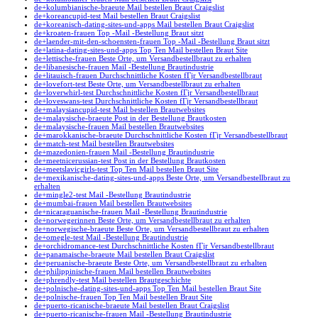
de+kolumbianische-braeute Mail bestellen Braut Craigslist
de+koreancupid-test Mail bestellen Braut Craigslist
de+koreanisch-dating-sites-und-apps Mail bestellen Braut Craigslist
de+kroaten-frauen Top -Mail -Bestellung Braut sitzt
de+laender-mit-den-schoensten-frauen Top -Mail -Bestellung Braut sitzt
de+latina-dating-sites-und-apps Top Ten Mail bestellen Braut Site
de+lettische-frauen Beste Orte, um Versandbestellbraut zu erhalten
de+libanesische-frauen Mail -Bestellung Brautindustrie
de+litauisch-frauen Durchschnittliche Kosten fГјr Versandbestellbraut
de+lovefort-test Beste Orte, um Versandbestellbraut zu erhalten
de+loverwhirl-test Durchschnittliche Kosten fГјr Versandbestellbraut
de+loveswans-test Durchschnittliche Kosten fГјr Versandbestellbraut
de+malaysiancupid-test Mail bestellen Brautwebsites
de+malaysische-braeute Post in der Bestellung Brautkosten
de+malaysische-frauen Mail bestellen Brautwebsites
de+marokkanische-braeute Durchschnittliche Kosten fГјr Versandbestellbraut
de+match-test Mail bestellen Brautwebsites
de+mazedonien-frauen Mail -Bestellung Brautindustrie
de+meetnicerussian-test Post in der Bestellung Brautkosten
de+meetslavicgirls-test Top Ten Mail bestellen Braut Site
de+mexikanische-dating-sites-und-apps Beste Orte, um Versandbestellbraut zu
erhalten
de+mingle2-test Mail -Bestellung Brautindustrie
de+mumbai-frauen Mail bestellen Brautwebsites
de+nicaraguanische-frauen Mail -Bestellung Brautindustrie
de+norwegerinnen Beste Orte, um Versandbestellbraut zu erhalten
de+norwegische-braeute Beste Orte, um Versandbestellbraut zu erhalten
de+omegle-test Mail -Bestellung Brautindustrie
de+orchidromance-test Durchschnittliche Kosten fГјr Versandbestellbraut
de+panamaische-braeute Mail bestellen Braut Craigslist
de+peruanische-braeute Beste Orte, um Versandbestellbraut zu erhalten
de+philippinische-frauen Mail bestellen Brautwebsites
de+phrendly-test Mail bestellen Brautgeschichte
de+polnische-dating-sites-und-apps Top Ten Mail bestellen Braut Site
de+polnische-frauen Top Ten Mail bestellen Braut Site
de+puerto-ricanische-braeute Mail bestellen Braut Craigslist
de+puerto-ricanische-frauen Mail -Bestellung Brautindustrie