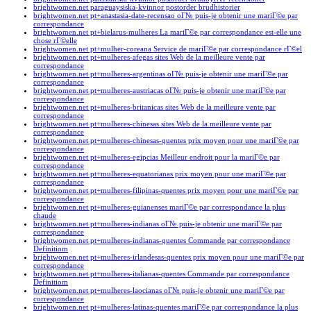
brightwomen.net paraguaysiska-kvinnor postorder brudhistorier
brightwomen.net pt+anastasia-date-recensao oГ№ puis-je obtenir une mariГ©e par
correspondance
brightwomen.net pt+bielarus-mulheres La mariГ©e par correspondance est-elle une
chose rГ©elle
brightwomen.net pt+mulher-coreana Service de mariГ©e par correspondance rГ©el
brightwomen.net pt+mulheres-afegas sites Web de la meilleure vente par
correspondance
brightwomen.net pt+mulheres-argentinas oГ№ puis-je obtenir une mariГ©e par
correspondance
brightwomen.net pt+mulheres-austriacas oГ№ puis-je obtenir une mariГ©e par
correspondance
brightwomen.net pt+mulheres-britanicas sites Web de la meilleure vente par
correspondance
brightwomen.net pt+mulheres-chinesas sites Web de la meilleure vente par
correspondance
brightwomen.net pt+mulheres-chinesas-quentes prix moyen pour une mariГ©e par
correspondance
brightwomen.net pt+mulheres-egipcias Meilleur endroit pour la mariГ©e par
correspondance
brightwomen.net pt+mulheres-equatorianas prix moyen pour une mariГ©e par
correspondance
brightwomen.net pt+mulheres-filipinas-quentes prix moyen pour une mariГ©e par
correspondance
brightwomen.net pt+mulheres-guianenses mariГ©e par correspondance la plus
chaude
brightwomen.net pt+mulheres-indianas oГ№ puis-je obtenir une mariГ©e par
correspondance
brightwomen.net pt+mulheres-indianas-quentes Commande par correspondance
Definitiom
brightwomen.net pt+mulheres-irlandesas-quentes prix moyen pour une mariГ©e par
correspondance
brightwomen.net pt+mulheres-italianas-quentes Commande par correspondance
Definitiom
brightwomen.net pt+mulheres-laocianas oГ№ puis-je obtenir une mariГ©e par
correspondance
brightwomen.net pt+mulheres-latinas-quentes mariГ©e par correspondance la plus