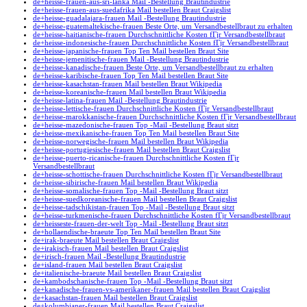
de+heisse-frauen-aus-sri-lanka Mail -Bestellung Brautindustrie
de+heisse-frauen-aus-suedafrika Mail bestellen Braut Craigslist
de+heisse-guadalajara-frauen Mail -Bestellung Brautindustrie
de+heisse-guatemaltekische-frauen Beste Orte, um Versandbestellbraut zu erhalten
de+heisse-haitianische-frauen Durchschnittliche Kosten fГјr Versandbestellbraut
de+heisse-indonesische-frauen Durchschnittliche Kosten fГјr Versandbestellbraut
de+heisse-japanische-frauen Top Ten Mail bestellen Braut Site
de+heisse-jemenitische-frauen Mail -Bestellung Brautindustrie
de+heisse-kanadische-frauen Beste Orte, um Versandbestellbraut zu erhalten
de+heisse-karibische-frauen Top Ten Mail bestellen Braut Site
de+heisse-kasachstan-frauen Mail bestellen Braut Wikipedia
de+heisse-koreanische-frauen Mail bestellen Braut Wikipedia
de+heisse-latina-frauen Mail -Bestellung Brautindustrie
de+heisse-lettische-frauen Durchschnittliche Kosten fГјr Versandbestellbraut
de+heisse-marokkanische-frauen Durchschnittliche Kosten fГјr Versandbestellbraut
de+heisse-mazedonische-frauen Top -Mail -Bestellung Braut sitzt
de+heisse-mexikanische-frauen Top Ten Mail bestellen Braut Site
de+heisse-norwegische-frauen Mail bestellen Braut Wikipedia
de+heisse-portugiesische-frauen Mail bestellen Braut Craigslist
de+heisse-puerto-ricanische-frauen Durchschnittliche Kosten fГјr
Versandbestellbraut
de+heisse-schottische-frauen Durchschnittliche Kosten fГјr Versandbestellbraut
de+heisse-sibirische-frauen Mail bestellen Braut Wikipedia
de+heisse-somalische-frauen Top -Mail -Bestellung Braut sitzt
de+heisse-suedkoreanische-frauen Mail bestellen Braut Craigslist
de+heisse-tadschikistan-frauen Top -Mail -Bestellung Braut sitzt
de+heisse-turkmenische-frauen Durchschnittliche Kosten fГјr Versandbestellbraut
de+heisseste-frauen-der-welt Top -Mail -Bestellung Braut sitzt
de+hollaendische-braeute Top Ten Mail bestellen Braut Site
de+irak-braeute Mail bestellen Braut Craigslist
de+irakisch-frauen Mail bestellen Braut Craigslist
de+irisch-frauen Mail -Bestellung Brautindustrie
de+island-frauen Mail bestellen Braut Craigslist
de+italienische-braeute Mail bestellen Braut Craigslist
de+kambodschanische-frauen Top -Mail -Bestellung Braut sitzt
de+kanadische-frauen-vs-amerikaner-frauen Mail bestellen Braut Craigslist
de+kasachstan-frauen Mail bestellen Braut Craigslist
de+kolumbianer-frauen Mail bestellen Braut Craigslist